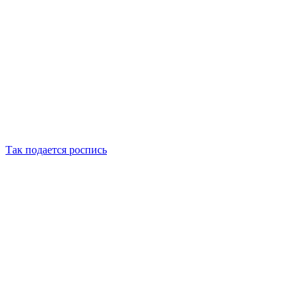
Так подается роспись