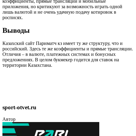
коэффициенты, прямые трансляции и мобильные
приложения, но критикуют за возможность играть одной
лишь валютой и не очень удачную подачу котировок в
росписях.
Выводы
Казахский сайт Париматч кз имеет ту же структуру, что и
российский. Здесь те же коэффициенты и прямые трансляции.
Отличия – в валюте, платежных системах и бонусных
предложениях. В целом букмекер годится для ставок на
территории Казахстана.
sport-otvet.ru
Автор