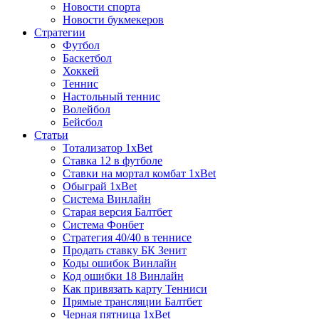
Новости спорта
Новости букмекеров
Стратегии
Футбол
Баскетбол
Хоккей
Теннис
Настольный теннис
Волейбол
Бейсбол
Статьи
Тотализатор 1хBet
Ставка 12 в футболе
Ставки на мортал комбат 1хBet
Обыграй 1хBet
Система Винлайн
Старая версия Балтбет
Система Фонбет
Стратегия 40/40 в теннисе
Продать ставку БК Зенит
Коды ошибок Винлайн
Код ошибки 18 Винлайн
Как привязать карту Тенниси
Прямые трансляции Балтбет
Черная пятница 1xBet