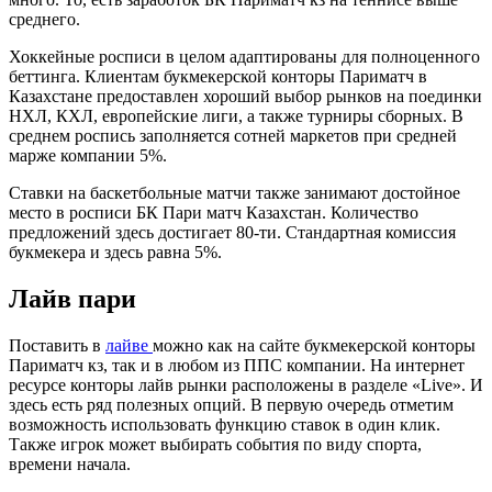
среднего.
Хоккейные росписи в целом адаптированы для полноценного
беттинга. Клиентам букмекерской конторы Париматч в
Казахстане предоставлен хороший выбор рынков на поединки
НХЛ, КХЛ, европейские лиги, а также турниры сборных. В
среднем роспись заполняется сотней маркетов при средней
марже компании 5%.
Ставки на баскетбольные матчи также занимают достойное
место в росписи БК Пари матч Казахстан. Количество
предложений здесь достигает 80-ти. Стандартная комиссия
букмекера и здесь равна 5%.
Лайв пари
Поставить в
лайве
можно как на сайте букмекерской конторы
Париматч кз, так и в любом из ППС компании. На интернет
ресурсе конторы лайв рынки расположены в разделе «Live». И
здесь есть ряд полезных опций. В первую очередь отметим
возможность использовать функцию ставок в один клик.
Также игрок может выбирать события по виду спорта,
времени начала.