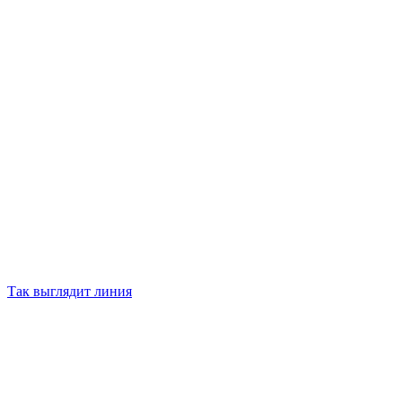
Так выглядит линия