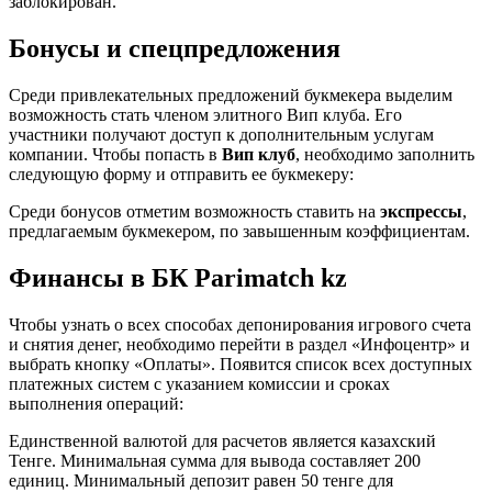
заблокирован.
Бонусы и спецпредложения
Среди привлекательных предложений букмекера выделим
возможность стать членом элитного Вип клуба. Его
участники получают доступ к дополнительным услугам
компании. Чтобы попасть в
Вип клуб
, необходимо заполнить
следующую форму и отправить ее букмекеру:
Среди бонусов отметим возможность ставить на
экспрессы
,
предлагаемым букмекером, по завышенным коэффициентам.
Финансы в БК Parimatch kz
Чтобы узнать о всех способах депонирования игрового счета
и снятия денег, необходимо перейти в раздел «Инфоцентр» и
выбрать кнопку «Оплаты». Появится список всех доступных
платежных систем с указанием комиссии и сроках
выполнения операций:
Единственной валютой для расчетов является казахский
Тенге. Минимальная сумма для вывода составляет 200
единиц. Минимальный депозит равен 50 тенге для