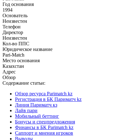
Год основания
1994
Основатель
Неизвестен
Телефон
Директор
Неизвестен
Кол-во ППС
Юридическое название
Pari-Match
Место основания
Казахстан
Адрес
Обзор
Содержание статьи:
Обзор ресурса Parimatch kz
Регистрация в БК Париматч kz
Линия Париматч кз
Лайв пари
Мобильный беттинг
Бонусы и спецпредложения
Финансы в БК Parimatch kz
Саппорт и мнения игроков
Выводы