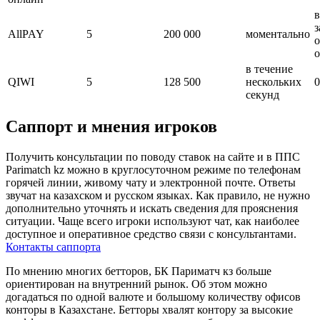
в
з
AllPAY
5
200 000
моментально
о
о
в течение
QIWI
5
128 500
нескольких
секунд
Саппорт и мнения игроков
Получить консультации по поводу ставок на сайте и в ППС
Parimatch kz можно в круглосуточном режиме по телефонам
горячей линии, живому чату и электронной почте. Ответы
звучат на казахском и русском языках. Как правило, не нужно
дополнительно уточнять и искать сведения для прояснения
ситуации. Чаще всего игроки используют чат, как наиболее
доступное и оперативное средство связи с консультантами.
Контакты саппорта
По мнению многих бетторов, БК Париматч кз больше
ориентирован на внутренний рынок. Об этом можно
догадаться по одной валюте и большому количеству офисов
конторы в Казахстане. Бетторы хвалят контору за высокие