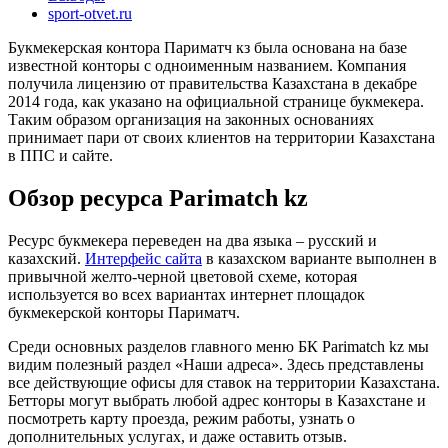
sport-otvet.ru
Букмекерская контора Париматч кз была основана на базе
известной конторы с одноименным названием. Компания
получила лицензию от правительства Казахстана в декабре
2014 года, как указано на официальной странице букмекера.
Таким образом организация на законных основаниях
принимает пари от своих клиентов на территории Казахстана
в ППС и сайте.
Обзор ресурса Parimatch kz
Ресурс букмекера переведен на два языка – русский и
казахский.
Интерфейс сайта
в казахском варианте выполнен в
привычной желто-черной цветовой схеме, которая
используется во всех вариантах интернет площадок
букмекерской конторы Париматч.
Среди основных разделов главного меню БК Parimatch kz мы
видим полезный раздел «Наши адреса». Здесь представлены
все действующие офисы для ставок на территории Казахстана.
Бетторы могут выбрать любой адрес конторы в Казахстане и
посмотреть карту проезда, режим работы, узнать о
дополнительных услугах, и даже оставить отзыв.