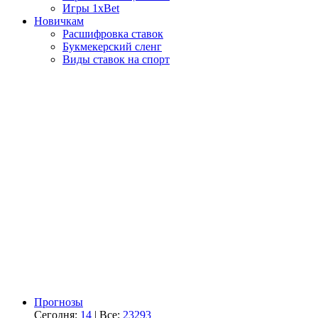
Игры 1xBet
Новичкам
Расшифровка ставок
Букмекерский сленг
Виды ставок на спорт
Прогнозы
Сегодня:
14
| Все:
23293