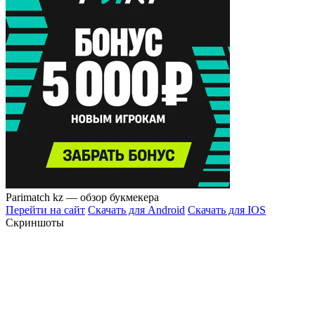
Parimatch kz — обзор букмекера
Перейти на сайт
Скачать для Android
Скачать для IOS
Скриншоты