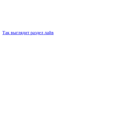
Так выглядит раздел лайв