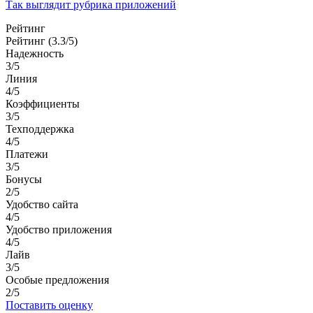
Так выглядит рубрика приложений
Рейтинг
Рейтинг (3.3/5)
Надежность
3/5
Линия
4/5
Коэффициенты
3/5
Техподдержка
4/5
Платежи
3/5
Бонусы
2/5
Удобство сайта
4/5
Удобство приложения
4/5
Лайв
3/5
Особые предложения
2/5
Поставить оценку