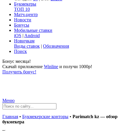
Букмекеры
ТОП 10
Матч-центр
Новости
Бонусы
Мобильные ставки
iOS
|
Android
Новичкам
Виды ставок
|
Обозначения
Поиск
Бонус месяца!
Скачай приложение
Winline
и получи 1000р!
Получить бонус!
Меню
Главная
•
Букмекерские конторы
•
Parimatch kz — обзор
букмекера