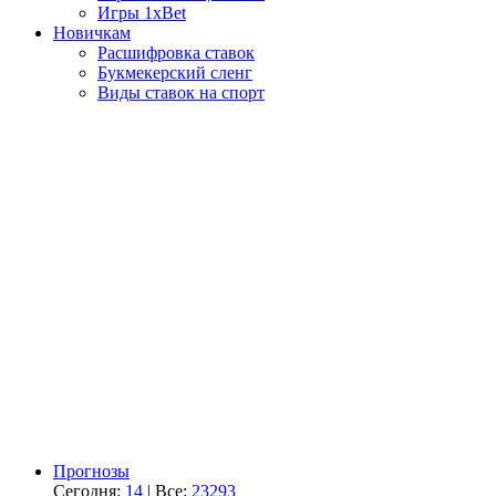
Игры 1xBet
Новичкам
Расшифровка ставок
Букмекерский сленг
Виды ставок на спорт
Прогнозы
Сегодня:
14
| Все:
23293