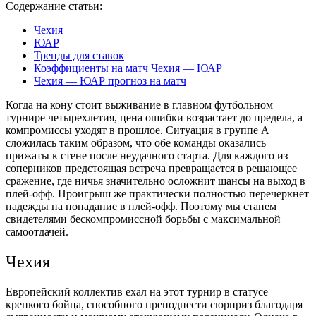
Содержание статьи:
Чехия
ЮАР
Тренды для ставок
Коэффициенты на матч Чехия — ЮАР
Чехия — ЮАР прогноз на матч
Когда на кону стоит выживание в главном футбольном
турнире четырехлетия, цена ошибки возрастает до предела, а
компромиссы уходят в прошлое. Ситуация в группе А
сложилась таким образом, что обе команды оказались
прижаты к стене после неудачного старта. Для каждого из
соперников предстоящая встреча превращается в решающее
сражение, где ничья значительно осложнит шансы на выход в
плей-офф. Проигрыш же практически полностью перечеркнет
надежды на попадание в плей-офф. Поэтому мы станем
свидетелями бескомпромиссной борьбы с максимальной
самоотдачей.
Чехия
Европейский коллектив ехал на этот турнир в статусе
крепкого бойца, способного преподнести сюрприз благодаря