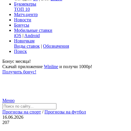
Букмекеры
ТОП 10
Матч-центр
Новости
Бонусы
Мобильные ставки
iOS
|
Android
Новичкам
Виды ставок
|
Обозначения
Поиск
Бонус месяца!
Скачай приложение
Winline
и получи 1000р!
Получить бонус!
Меню
Прогнозы на спорт
/
Прогнозы на футбол
16.06.2026
207