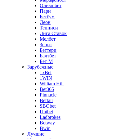
Олимпбет
Пари
Бетбум
Леон
Тенниси
Лига Ставок
Мелбет
Зенит
Беттери
Балтбет
Бет-М
Зарубежные
1xBet
1WIN
William Hill
Bet365
Pinnacle
Betfair
SBObet
Unibet
Ladbrokes
Betway
Bwin
Лучшие