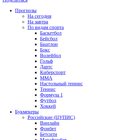
Прогнозы
На сегодня
На завтра
По видам спорта
Баскетбол
Бейсбол
Биатлон
Бокс
Волейбол
Гольф
Дартс
Киберспорт
ММА
Настольный теннис
Теннис
Формула 1
Футбол
Хоккей
Букмекеры
Российские (ЦУПИС)
Винлайн
Фонбет
Бетсити
Марафонбет