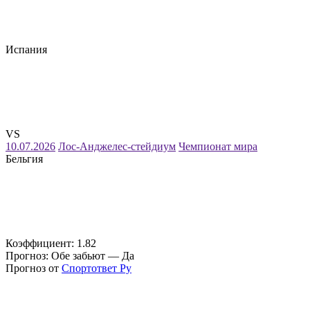
Испания
VS
10.07.2026
Лос-Анджелес-стейдиум
Чемпионат мира
Бельгия
Коэффициент:
1.82
Прогноз:
Обе забьют — Да
Прогноз от
Спортответ Ру