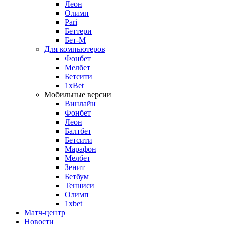
Леон
Олимп
Pari
Беттери
Бет-М
Для компьютеров
Фонбет
Мелбет
Бетсити
1xBet
Мобильные версии
Винлайн
Фонбет
Леон
Балтбет
Бетсити
Марафон
Мелбет
Зенит
Бетбум
Тенниси
Олимп
1xbet
Матч-центр
Новости