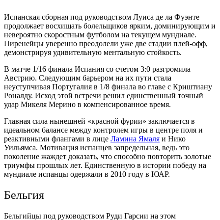
Испанская сборная под руководством Луиса де ла Фуэнте
продолжает восхищать болельщиков ярким, доминирующим и
невероятно скоростным футболом на текущем мундиале.
Пиренейцы уверенно преодолели уже две стадии плей-офф,
демонстрируя удивительную ментальную стойкость.
В матче 1/16 финала Испания со счетом 3:0 разгромила
Австрию. Следующим барьером на их пути стала
неуступчивая Португалия в 1/8 финала во главе с Криштиану
Роналду. Исход этой встречи решил единственный точный
удар Микеля Мерино в компенсированное время.
Главная сила нынешней «красной фурии» заключается в
идеальном балансе между контролем игры в центре поля и
реактивными флангами в лице
Ламина Ямаля
и Нико
Уильямса. Мотивация испанцев запредельная, ведь это
поколение жаждет доказать, что способно повторить золотые
триумфы прошлых лет. Единственную в истории победу на
мундиале испанцы одержали в 2010 году в ЮАР.
Бельгия
Бельгийцы под руководством Руди Гарсии на этом