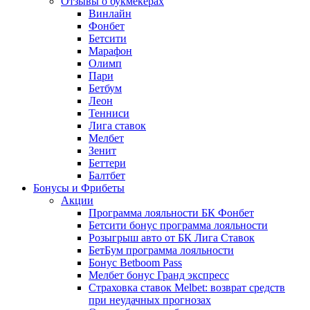
Отзывы о букмекерах
Винлайн
Фонбет
Бетсити
Марафон
Олимп
Пари
Бетбум
Леон
Тенниси
Лига ставок
Мелбет
Зенит
Беттери
Балтбет
Бонусы и Фрибеты
Акции
Программа лояльности БК Фонбет
Бетсити бонус программа лояльности
Розыгрыш авто от БК Лига Ставок
БетБум программа лояльности
Бонус Betboom Pass
Мелбет бонус Гранд экспресс
Страховка ставок Melbet: возврат средств
при неудачных прогнозах