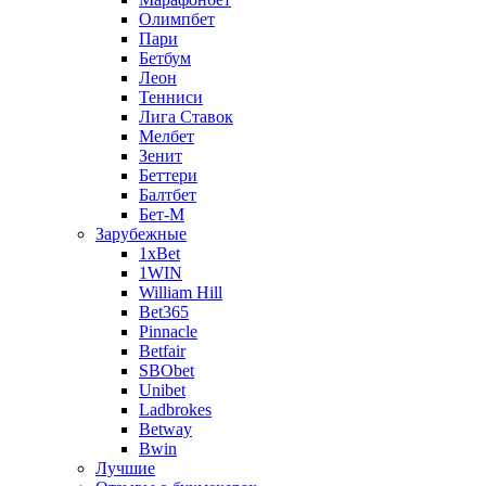
Олимпбет
Пари
Бетбум
Леон
Тенниси
Лига Ставок
Мелбет
Зенит
Беттери
Балтбет
Бет-М
Зарубежные
1xBet
1WIN
William Hill
Bet365
Pinnacle
Betfair
SBObet
Unibet
Ladbrokes
Betway
Bwin
Лучшие