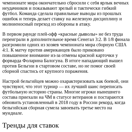
чемпионате мира окончательно сбросили с себя ярлык вечных
неудачников и показывают зрелый и тактически гибкий
футбол. Команда сделала правильные выводы из прошлых
ошибок и теперь делает ставку на железную дисциплину и
молниеносный переход из обороны в атаку.
В первом раунде плей-офф «красные дьяволы» не без труда
переиграли в дополнительное время Сенегал 3:2. В 1/8 финала
разгромили одних из хозяев чемпионата мира сборную США
4:1. К матчу против американцев было приковано
повышенное внимание из-за отмены красной карточки у
форварда Фоларина Балогуна. В итоге нападающий вышел
против Бельгии в стартовом составе, но не помог своей
сборной спастись от крупного поражения.
Настрой бельгийцев можно охарактеризовать как боевой, они
чувствуют, что этот турнир — их лучший шанс переписать
футбольную историю страны. Многие игроки нынешнего
состава приехали на ЧМ в статусе ветеранов и постараются
обновить установленный в 2018 году в России рекорд, когда
бельгийская сборная сумела завоевать третье место на
мундиале.
Тренды для ставок