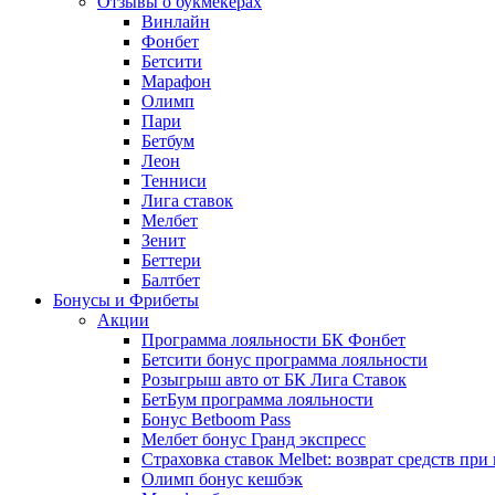
Отзывы о букмекерах
Винлайн
Фонбет
Бетсити
Марафон
Олимп
Пари
Бетбум
Леон
Тенниси
Лига ставок
Мелбет
Зенит
Беттери
Балтбет
Бонусы и Фрибеты
Акции
Программа лояльности БК Фонбет
Бетсити бонус программа лояльности
Розыгрыш авто от БК Лига Ставок
БетБум программа лояльности
Бонус Betboom Pass
Мелбет бонус Гранд экспресс
Страховка ставок Melbet: возврат средств при
Олимп бонус кешбэк