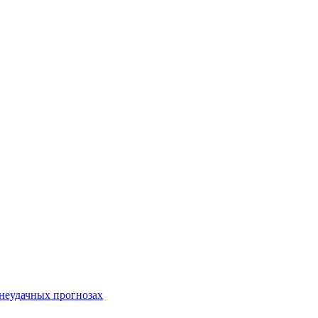
 неудачных прогнозах