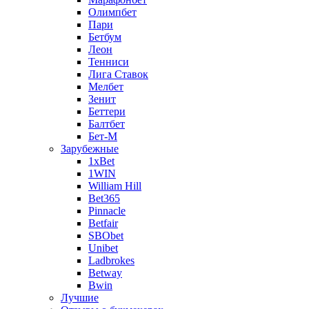
Олимпбет
Пари
Бетбум
Леон
Тенниси
Лига Ставок
Мелбет
Зенит
Беттери
Балтбет
Бет-М
Зарубежные
1xBet
1WIN
William Hill
Bet365
Pinnacle
Betfair
SBObet
Unibet
Ladbrokes
Betway
Bwin
Лучшие