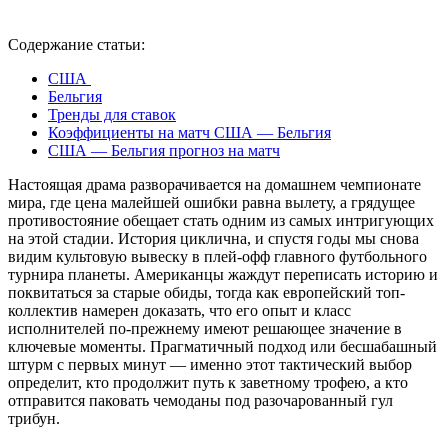
Содержание статьи:
США
Бельгия
Тренды для ставок
Коэффициенты на матч США — Бельгия
США — Бельгия прогноз на матч
Настоящая драма разворачивается на домашнем чемпионате
мира, где цена малейшей ошибки равна вылету, а грядущее
противостояние обещает стать одним из самых интригующих
на этой стадии. История циклична, и спустя годы мы снова
видим культовую вывеску в плей-офф главного футбольного
турнира планеты. Американцы жаждут переписать историю и
поквитаться за старые обиды, тогда как европейский топ-
коллектив намерен доказать, что его опыт и класс
исполнителей по-прежнему имеют решающее значение в
ключевые моменты. Прагматичный подход или бесшабашный
штурм с первых минут — именно этот тактический выбор
определит, кто продолжит путь к заветному трофею, а кто
отправится паковать чемоданы под разочарованный гул
трибун.