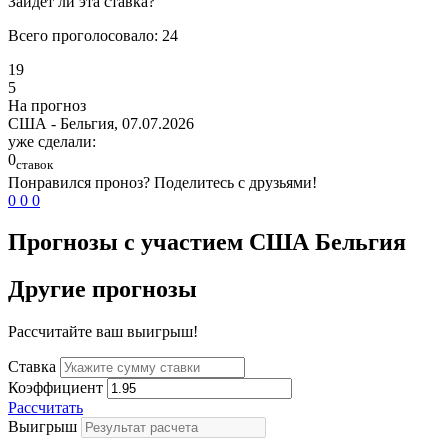
Зайдет ли эта ставка?
Всего проголосовало:
24
19
5
На прогноз
США - Бельгия, 07.07.2026
уже сделали:
0
ставок
Понравился проноз? Поделитесь с друзьями!
0
0
0
Прогнозы с участием
США
Бельгия
Другие прогнозы
Рассчитайте ваш выигрыш!
Ставка
Коэффициент
Рассчитать
Выигрыш