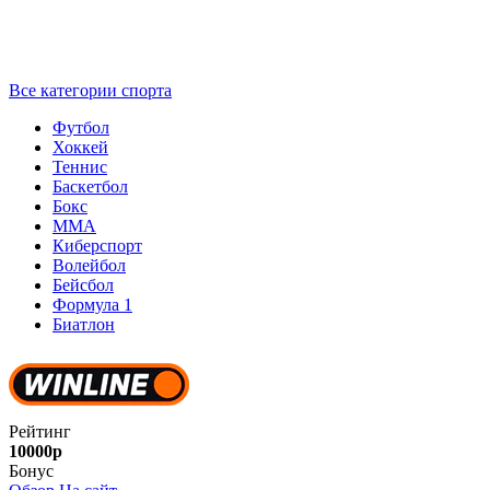
Все категории спорта
Футбол
Хоккей
Теннис
Баскетбол
Бокс
ММА
Киберспорт
Волейбол
Бейсбол
Формула 1
Биатлон
Рейтинг
10000р
Бонус