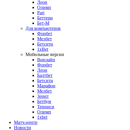
Леон
Олимп
Pari
Беттери
Бет-М
Для компьютеров
Фонбет
Мелбет
Бетсити
1xBet
Мобильные версии
Винлайн
Фонбет
Леон
Балтбет
Бетсити
Марафон
Мелбет
Зенит
Бетбум
Тенниси
Олимп
1xbet
Матч-центр
Новости