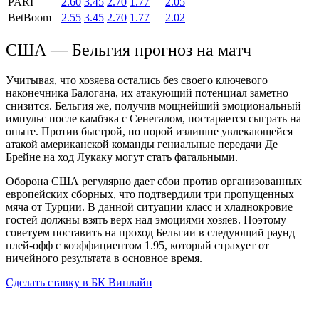
PARI
2.60
3.45
2.70
1.77
2.05
BetBoom
2.55
3.45
2.70
1.77
2.02
США — Бельгия прогноз на матч
Учитывая, что хозяева остались без своего ключевого
наконечника Балогана, их атакующий потенциал заметно
снизится. Бельгия же, получив мощнейший эмоциональный
импульс после камбэка с Сенегалом, постарается сыграть на
опыте. Против быстрой, но порой излишне увлекающейся
атакой американской команды гениальные передачи Де
Брейне на ход Лукаку могут стать фатальными.
Оборона США регулярно дает сбои против организованных
европейских сборных, что подтвердили три пропущенных
мяча от Турции. В данной ситуации класс и хладнокровие
гостей должны взять верх над эмоциями хозяев. Поэтому
советуем поставить на проход Бельгии в следующий раунд
плей-офф с коэффициентом 1.95, который страхует от
ничейного результата в основное время.
Сделать ставку в БК Винлайн