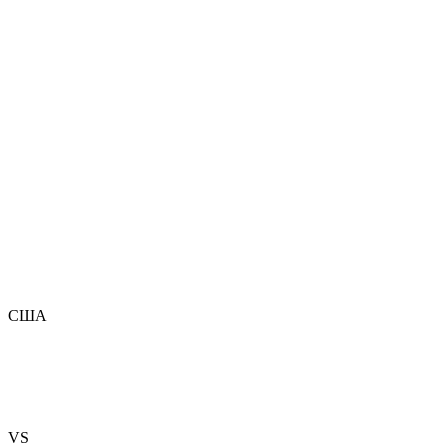
США
VS