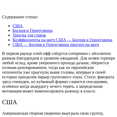
Содержание статьи:
США
Босния и Герцеговина
Тренды для ставок
Коэффициенты на матч США — Босния и Герцеговина
США — Босния и Герцеговина прогноз на матч
В первом раунде плей-офф сойдутся соперники с абсолютно
разным бэкграундом и уровнем ожиданий. Для хозяев турнира
любой исход, кроме уверенного прохода дальше, обернется
полным разочарованием, тогда как их европейские
оппоненты уже прыгнули выше головы, впервые в своей
истории преодолев барьер группового этапа. Статус фаворита
здесь очевиден, но кубковый формат славится сенсациями,
особенно когда андердогу нечего терять, а запредельная
мотивация может компенсировать разницу в классе.
США
Американская сборная уверенно выиграла свою группу,