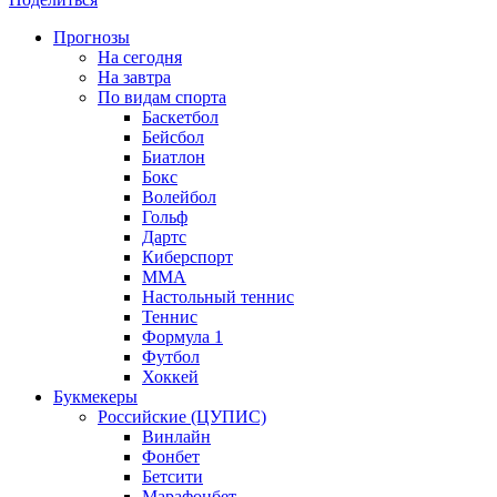
Прогнозы
На сегодня
На завтра
По видам спорта
Баскетбол
Бейсбол
Биатлон
Бокс
Волейбол
Гольф
Дартс
Киберспорт
ММА
Настольный теннис
Теннис
Формула 1
Футбол
Хоккей
Букмекеры
Российские (ЦУПИС)
Винлайн
Фонбет
Бетсити
Марафонбет