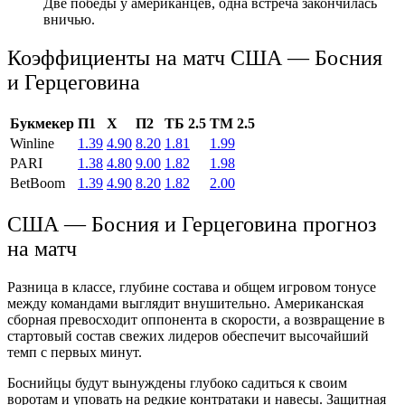
Две победы у американцев, одна встреча закончилась
вничью.
Коэффициенты на матч США — Босния
и Герцеговина
Букмекер
П1
Х
П2
ТБ 2.5
ТМ 2.5
Winline
1.39
4.90
8.20
1.81
1.99
PARI
1.38
4.80
9.00
1.82
1.98
BetBoom
1.39
4.90
8.20
1.82
2.00
США — Босния и Герцеговина прогноз
на матч
Разница в классе, глубине состава и общем игровом тонусе
между командами выглядит внушительно. Американская
сборная превосходит оппонента в скорости, а возвращение в
стартовый состав свежих лидеров обеспечит высочайший
темп с первых минут.
Боснийцы будут вынуждены глубоко садиться к своим
воротам и уповать на редкие контратаки и навесы. Защитная