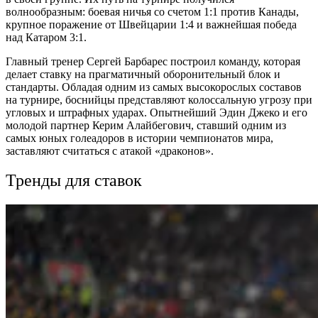
волнообразным: боевая ничья со счетом 1:1 против Канады,
крупное поражение от Швейцарии 1:4 и важнейшая победа
над Катаром 3:1.
Главный тренер Сергей Барбарес построил команду, которая
делает ставку на прагматичный оборонительный блок и
стандарты. Обладая одним из самых высокорослых составов
на турнире, боснийцы представляют колоссальную угрозу при
угловых и штрафных ударах. Опытнейший Эдин Джеко и его
молодой партнер Керим Алайбегович, ставший одним из
самых юных голеадоров в истории чемпионатов мира,
заставляют считаться с атакой «драконов».
Тренды для ставок