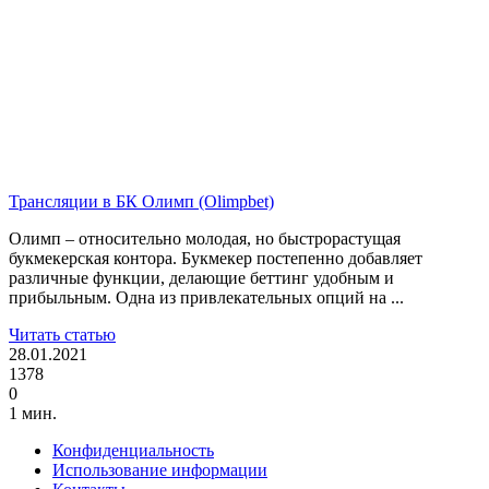
Трансляции в БК Олимп (Olimpbet)
Олимп – относительно молодая, но быстрорастущая
букмекерская контора. Букмекер постепенно добавляет
различные функции, делающие беттинг удобным и
прибыльным. Одна из привлекательных опций на ...
Читать статью
28.01.2021
1378
0
1 мин.
Конфиденциальность
Использование информации