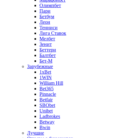
Олимпбет
Пари
Бетбум
Леон
Тенниси
Лига Ставок
Мелбет
Зенит
Беттери
Балтбет
Бет-М
Зарубежные
1xBet
1WIN
William Hill
Bet365
Pinnacle
Betfair
SBObet
Unibet
Ladbrokes
Betway
Bwin
Лучшие