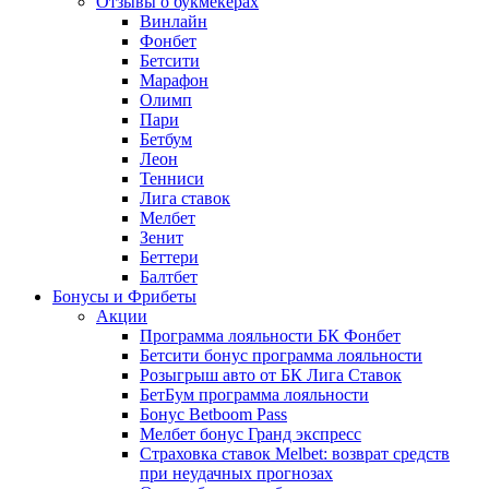
Отзывы о букмекерах
Винлайн
Фонбет
Бетсити
Марафон
Олимп
Пари
Бетбум
Леон
Тенниси
Лига ставок
Мелбет
Зенит
Беттери
Балтбет
Бонусы и Фрибеты
Акции
Программа лояльности БК Фонбет
Бетсити бонус программа лояльности
Розыгрыш авто от БК Лига Ставок
БетБум программа лояльности
Бонус Betboom Pass
Мелбет бонус Гранд экспресс
Страховка ставок Melbet: возврат средств
при неудачных прогнозах