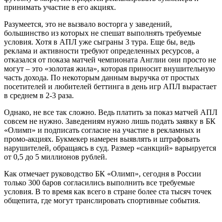
принимать участие в его акциях.
Разумеется, это не вызвало восторга у заведений,
большинство из которых не спешат выполнять требуемые
условия. Хотя в АПЛ уже сыграны 3 тура. Еще бы, ведь
реклама и активности требуют определенных ресурсов, а
отказался от показа матчей чемпионата Англии они просто не
могут – это «золотая жила», которая приносит внушительную
часть дохода. По некоторым данным выручка от простых
посетителей и любителей беттинга в день игр АПЛ вырастает
в среднем в 2-3 раза.
Однако, не все так сложно. Ведь платить за показ матчей АПЛ
совсем не нужно. Заведениям нужно лишь подать заявку в БК
«Олимп» и подписать согласие на участие в рекламных и
промо-акциях. Букмекер намерен выявлять и штрафовать
нарушителей, обращаясь в суд. Размер «санкций» варьируется
от 0,5 до 5 миллионов рублей.
Как отмечает руководство БК «Олимп», сегодня в России
только 300 баров согласились выполнить все требуемые
условия. В то время как всего в стране более ста тысяч точек
общепита, где могут транслировать спортивные события.