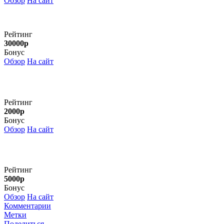
Обзор
На сайт
Рейтинг
30000р
Бонус
Обзор
На сайт
Рейтинг
2000р
Бонус
Обзор
На сайт
Рейтинг
5000р
Бонус
Обзор
На сайт
Комментарии
Метки
Поделиться