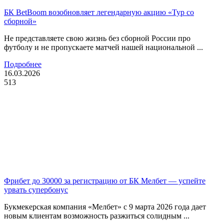
БК BetBoom возобновляет легендарную акцию «Тур со
сборной»
Не представляете свою жизнь без сборной России про
футболу и не пропускаете матчей нашей национальной ...
Подробнее
16.03.2026
513
Фрибет до 30000 за регистрацию от БК Мелбет — успейте
урвать супербонус
Букмекерская компания «Мелбет» с 9 марта 2026 года дает
новым клиентам возможность разжиться солидным ...