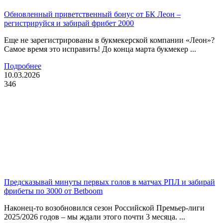
Обновленный приветственный бонус от БК Леон –
регистрируйся и забирай фрибет 2000
Еще не зарегистрированы в букмекерской компании «Леон»?
Самое время это исправить! До конца марта букмекер ...
Подробнее
10.03.2026
346
Предсказывай минуты первых голов в матчах РПЛ и забирай
фрибеты по 3000 от Betboom
Наконец-то возобновился сезон Российской Премьер-лиги
2025/2026 годов – мы ждали этого почти 3 месяца. ...