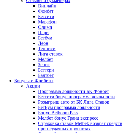
Отзывы о букмекерах
Винлайн
Фонбет
Бетсити
Марафон
Олимп
Пари
Бетбум
Леон
Тенниси
Лига ставок
Мелбет
Зенит
Беттери
Балтбет
Бонусы и Фрибеты
Акции
Программа лояльности БК Фонбет
Бетсити бонус программа лояльности
Розыгрыш авто от БК Лига Ставок
БетБум программа лояльности
Бонус Betboom Pass
Мелбет бонус Гранд экспресс
Страховка ставок Melbet: возврат средств
при неудачных прогнозах