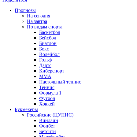
Прогнозы
На сегодня
На завтра
По видам спорта
Баскетбол
Бейсбол
Биатлон
Бокс
Волейбол
Гольф
Дартс
Киберспорт
ММА
Настольный теннис
Теннис
Формула 1
Футбол
Хоккей
Букмекеры
Российские (ЦУПИС)
Винлайн
Фонбет
Бетсити
Марафонбет