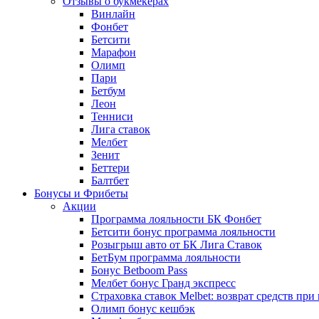
Отзывы о букмекерах
Винлайн
Фонбет
Бетсити
Марафон
Олимп
Пари
Бетбум
Леон
Тенниси
Лига ставок
Мелбет
Зенит
Беттери
Балтбет
Бонусы и Фрибеты
Акции
Программа лояльности БК Фонбет
Бетсити бонус программа лояльности
Розыгрыш авто от БК Лига Ставок
БетБум программа лояльности
Бонус Betboom Pass
Мелбет бонус Гранд экспресс
Страховка ставок Melbet: возврат средств при
Олимп бонус кешбэк