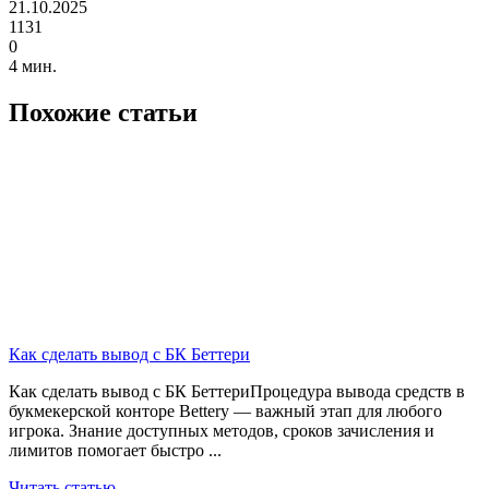
21.10.2025
1131
0
4 мин.
Похожие статьи
Как сделать вывод с БК Беттери
Как сделать вывод с БК БеттериПроцедура вывода средств в
букмекерской конторе Bettery — важный этап для любого
игрока. Знание доступных методов, сроков зачисления и
лимитов помогает быстро ...
Читать статью