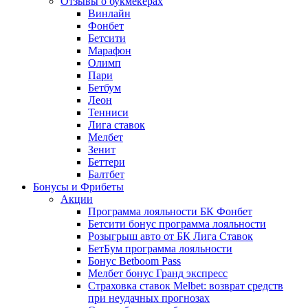
Отзывы о букмекерах
Винлайн
Фонбет
Бетсити
Марафон
Олимп
Пари
Бетбум
Леон
Тенниси
Лига ставок
Мелбет
Зенит
Беттери
Балтбет
Бонусы и Фрибеты
Акции
Программа лояльности БК Фонбет
Бетсити бонус программа лояльности
Розыгрыш авто от БК Лига Ставок
БетБум программа лояльности
Бонус Betboom Pass
Мелбет бонус Гранд экспресс
Страховка ставок Melbet: возврат средств
при неудачных прогнозах