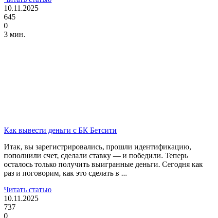
10.11.2025
645
0
3 мин.
Как вывести деньги с БК Бетсити
Итак, вы зарегистрировались, прошли идентификацию,
пополнили счет, сделали ставку — и победили. Теперь
осталось только получить выигранные деньги. Сегодня как
раз и поговорим, как это сделать в ...
Читать статью
10.11.2025
737
0