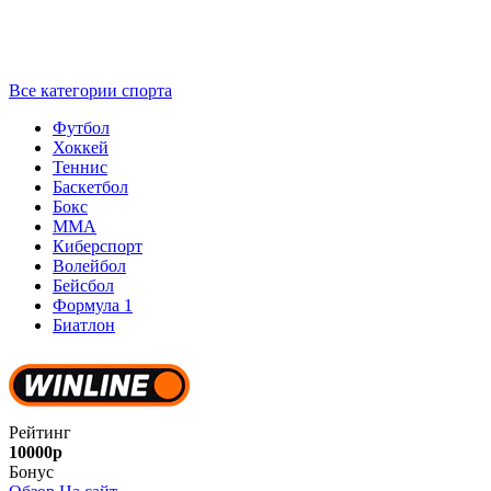
Все категории спорта
Футбол
Хоккей
Теннис
Баскетбол
Бокс
ММА
Киберспорт
Волейбол
Бейсбол
Формула 1
Биатлон
Рейтинг
10000р
Бонус