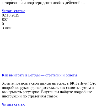
авторизации и подтверждения любых действий: ...
Читать статью
02.10.2025
807
0
3 мин.
Как выиграть в Бетбум — стратегии и советы
Хотите повысить свои шансы на успех в БК БетБум? Это
подробное руководство расскажет, как ставить с умом и
выигрывать регулярно. Внутри вы найдете подробные
инструкции по стратегиям ставок, ...
Читать статью