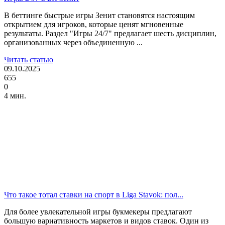
В беттинге быстрые игры Зенит становятся настоящим
открытием для игроков, которые ценят мгновенные
результаты. Раздел "Игры 24/7" предлагает шесть дисциплин,
организованных через объединенную ...
Читать статью
09.10.2025
655
0
4 мин.
Что такое тотал ставки на спорт в Liga Stavok: пол...
Для более увлекательной игры букмекеры предлагают
большую вариативность маркетов и видов ставок. Один из