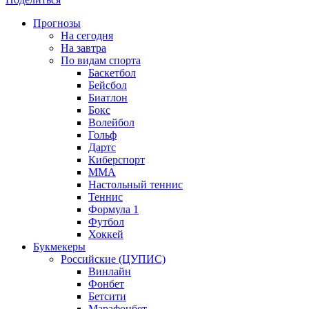
Прогнозы
На сегодня
На завтра
По видам спорта
Баскетбол
Бейсбол
Биатлон
Бокс
Волейбол
Гольф
Дартс
Киберспорт
ММА
Настольный теннис
Теннис
Формула 1
Футбол
Хоккей
Букмекеры
Российские (ЦУПИС)
Винлайн
Фонбет
Бетсити
Марафонбет