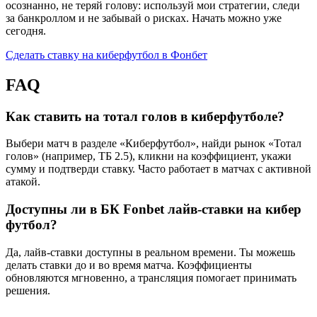
осознанно, не теряй голову: используй мои стратегии, следи
за банкроллом и не забывай о рисках. Начать можно уже
сегодня.
Сделать ставку на киберфутбол в Фонбет
FAQ
Как ставить на тотал голов в киберфутболе?
Выбери матч в разделе «Киберфутбол», найди рынок «Тотал
голов» (например, ТБ 2.5), кликни на коэффициент, укажи
сумму и подтверди ставку. Часто работает в матчах с активной
атакой.
Доступны ли в БК Fonbet лайв-ставки на кибер
футбол?
Да, лайв-ставки доступны в реальном времени. Ты можешь
делать ставки до и во время матча. Коэффициенты
обновляются мгновенно, а трансляция помогает принимать
решения.