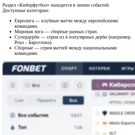
Раздел «Киберфутбол» находится в линии событий.
Доступные категории:
Евролига — клубные матчи между европейскими
командами.
Мировая лига — сборные разных стран.
Супердерби — серия из 4 популярных дерби (например,
Реал – Барселона).
Сборные — серия матчей между национальными
командами.