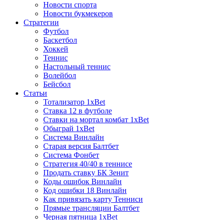
Новости спорта
Новости букмекеров
Стратегии
Футбол
Баскетбол
Хоккей
Теннис
Настольный теннис
Волейбол
Бейсбол
Статьи
Тотализатор 1хBet
Ставка 12 в футболе
Ставки на мортал комбат 1хBet
Обыграй 1хBet
Система Винлайн
Старая версия Балтбет
Система Фонбет
Стратегия 40/40 в теннисе
Продать ставку БК Зенит
Коды ошибок Винлайн
Код ошибки 18 Винлайн
Как привязать карту Тенниси
Прямые трансляции Балтбет
Черная пятница 1xBet