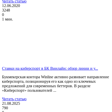
Читать статью
12.06.2020
3248
0
1 мин.
Ставки на киберспорт в БК Винлайн: обзор линии и у...
Букмекерская контора Winline активно развивает направление
киберспорта, позиционируя его как одно из ключевых
предложений для современных беттеров. В разделе
«Киберспорт» пользователей ...
Читать статью
21.08.2025
790