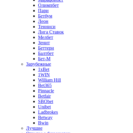
Олимпбет
Пари
Бетбум
Леон
Тенниси
Лига Ставок
Мелбет
Зенит
Беттери
Балтбет
Бет-М
Зарубежные
1xBet
1WIN
William Hill
Bet365
Pinnacle
Betfair
SBObet
Unibet
Ladbrokes
Betway
Bwin
Лучшие