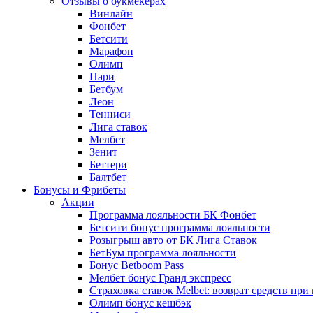
Отзывы о букмекерах
Винлайн
Фонбет
Бетсити
Марафон
Олимп
Пари
Бетбум
Леон
Тенниси
Лига ставок
Мелбет
Зенит
Беттери
Балтбет
Бонусы и Фрибеты
Акции
Программа лояльности БК Фонбет
Бетсити бонус программа лояльности
Розыгрыш авто от БК Лига Ставок
БетБум программа лояльности
Бонус Betboom Pass
Мелбет бонус Гранд экспресс
Страховка ставок Melbet: возврат средств при
Олимп бонус кешбэк