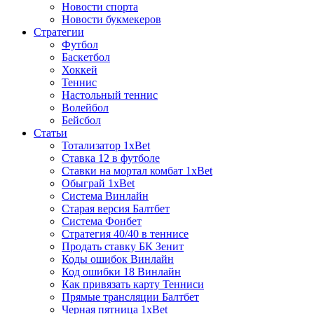
Новости спорта
Новости букмекеров
Стратегии
Футбол
Баскетбол
Хоккей
Теннис
Настольный теннис
Волейбол
Бейсбол
Статьи
Тотализатор 1хBet
Ставка 12 в футболе
Ставки на мортал комбат 1хBet
Обыграй 1хBet
Система Винлайн
Старая версия Балтбет
Система Фонбет
Стратегия 40/40 в теннисе
Продать ставку БК Зенит
Коды ошибок Винлайн
Код ошибки 18 Винлайн
Как привязать карту Тенниси
Прямые трансляции Балтбет
Черная пятница 1xBet