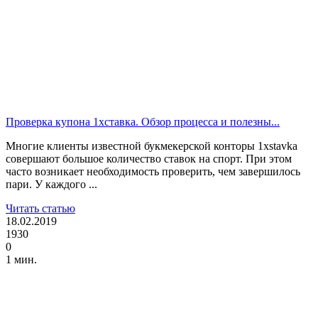
Проверка купона 1хставка. Обзор процесса и полезны...
Многие клиенты известной букмекерской конторы 1xstavka
совершают большое количество ставок на спорт. При этом
часто возникает необходимость проверить, чем завершилось
пари. У каждого ...
Читать статью
18.02.2019
1930
0
1 мин.