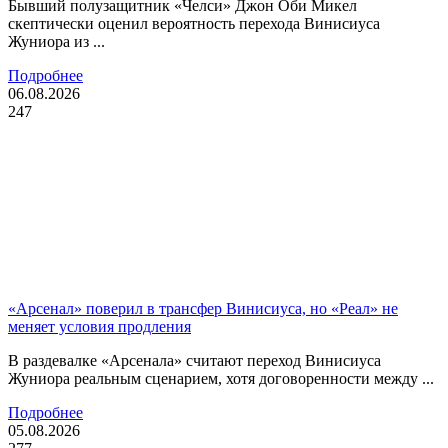
Бывший полузащитник «Челси» Джон Оби Микел
скептически оценил вероятность перехода Винисиуса
Жуниора из ...
Подробнее
06.08.2026
247
«Арсенал» поверил в трансфер Винисиуса, но «Реал» не
меняет условия продления
В раздевалке «Арсенала» считают переход Винисиуса
Жуниора реальным сценарием, хотя договоренности между ...
Подробнее
05.08.2026