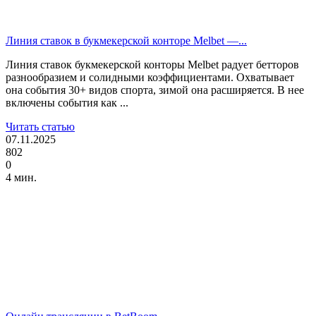
Линия ставок в букмекерской конторе Melbet —...
Линия ставок букмекерской конторы Melbet радует бетторов
разнообразием и солидными коэффициентами. Охватывает
она события 30+ видов спорта, зимой она расширяется. В нее
включены события как ...
Читать статью
07.11.2025
802
0
4 мин.