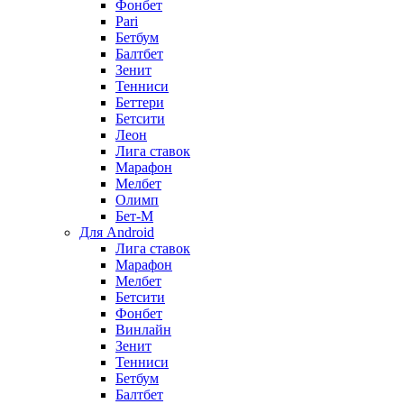
Фонбет
Pari
Бетбум
Балтбет
Зенит
Тенниси
Беттери
Бетсити
Леон
Лига ставок
Марафон
Мелбет
Олимп
Бет-М
Для Android
Лига ставок
Марафон
Мелбет
Бетсити
Фонбет
Винлайн
Зенит
Тенниси
Бетбум
Балтбет