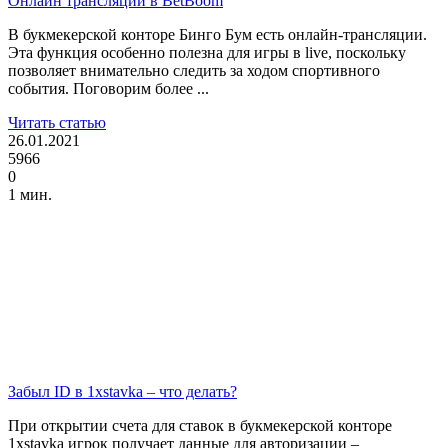
Онлайн трансляции в BetBoom
В букмекерской конторе Бинго Бум есть онлайн-трансляции.
Эта функция особенно полезна для игры в live, поскольку
позволяет внимательно следить за ходом спортивного
события. Поговорим более ...
Читать статью
26.01.2021
5966
0
1 мин.
Забыл ID в 1xstavka – что делать?
При открытии счета для ставок в букмекерской конторе
1xstavka игрок получает данные для авторизации –