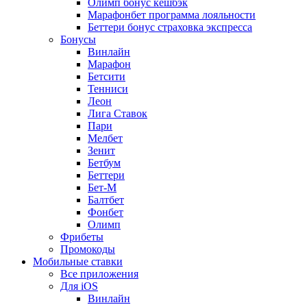
Олимп бонус кешбэк
Марафонбет программа лояльности
Беттери бонус страховка экспресса
Бонусы
Винлайн
Марафон
Бетсити
Тенниси
Леон
Лига Ставок
Пари
Мелбет
Зенит
Бетбум
Беттери
Бет-М
Балтбет
Фонбет
Олимп
Фрибеты
Промокоды
Мобильные ставки
Все приложения
Для iOS
Винлайн