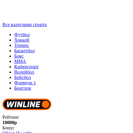
Все категории спорта
Футбол
Хоккей
Теннис
Баскетбол
Бокс
ММА
Киберспорт
Волейбол
Бейсбол
Формула 1
Биатлон
Рейтинг
10000р
Бонус