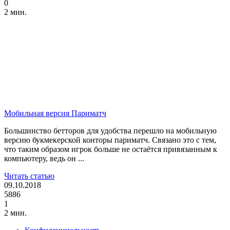
0
2 мин.
Мобильная версия Париматч
Большинство бетторов для удобства перешло на мобильную
версию букмекерской конторы париматч. Связано это с тем,
что таким образом игрок больше не остаётся привязанным к
компьютеру, ведь он ...
Читать статью
09.10.2018
5886
1
2 мин.