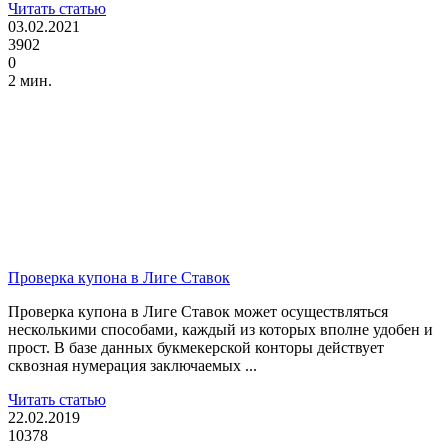
Читать статью
03.02.2021
3902
0
2 мин.
Проверка купона в Лиге Ставок
Проверка купона в Лиге Ставок может осуществляться
несколькими способами, каждый из которых вполне удобен и
прост. В базе данных букмекерской конторы действует
сквозная нумерация заключаемых ...
Читать статью
22.02.2019
10378