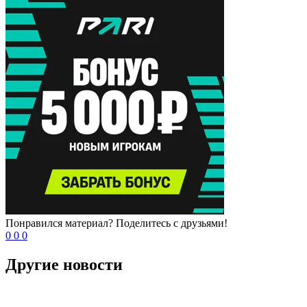
Понравился материал? Поделитесь с друзьями!
0
0
0
Другие новости