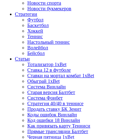
Новости спорта
Новости букмекеров
Стратегии
Футбол
Баскетбол
Хоккей
Теннис
Настольный теннис
Волейбол
Бейсбол
Статьи
Тотализатор 1хBet
Ставка 12 в футболе
Ставки на мортал комбат 1хBet
Обыграй 1хBet
Система Винлайн
Старая версия Балтбет
Система Фонбет
Стратегия 40/40 в теннисе
Продать ставку БК Зенит
Коды ошибок Винлайн
Код ошибки 18 Винлайн
Как привязать карту Тенниси
Прямые трансляции Балтбет
Черная пятница 1xBet