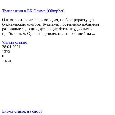
Трансляции в БК Олимп (Olimpbet)
Олимп – относительно молодая, но быстрорастущая
букмекерская контора. Букмекер постепенно добавляет
различные функции, делающие беттинг удобным и
прибыльным. Одна из привлекательных опций на ...
Читать статью
28.01.2021
1375
0
1 мин.
Биржа ставок на спорт