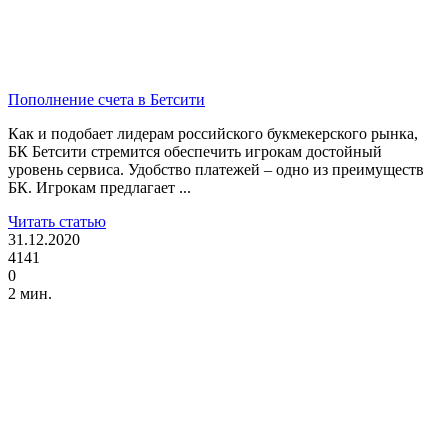
Пополнение счета в Бетсити
Как и подобает лидерам российского букмекерского рынка,
БК Бетсити стремится обеспечить игрокам достойный
уровень сервиса. Удобство платежей – одно из преимуществ
БК. Игрокам предлагает ...
Читать статью
31.12.2020
4141
0
2 мин.