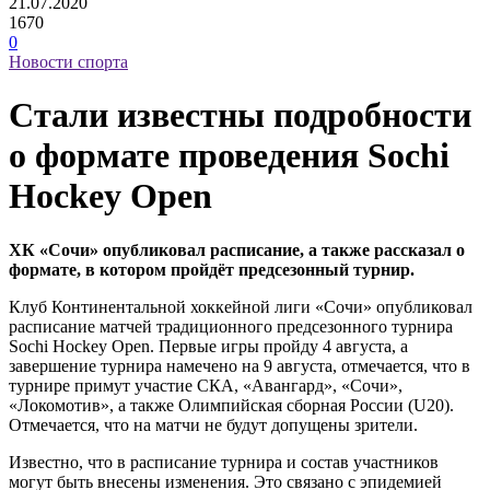
21.07.2020
1670
0
Новости спорта
Стали известны подробности
о формате проведения Sochi
Hockey Open
ХК «Сочи» опубликовал расписание, а также рассказал о
формате, в котором пройдёт предсезонный турнир.
Клуб Континентальной хоккейной лиги «Сочи» опубликовал
расписание матчей традиционного предсезонного турнира
Sochi Hockey Open. Первые игры пройду 4 августа, а
завершение турнира намечено на 9 августа, отмечается, что в
турнире примут участие СКА, «Авангард», «Сочи»,
«Локомотив», а также Олимпийская сборная России (U20).
Отмечается, что на матчи не будут допущены зрители.
Известно, что в расписание турнира и состав участников
могут быть внесены изменения. Это связано с эпидемией