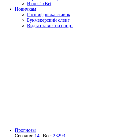
Игры 1xBet
Новичкам
Расшифровка ставок
Букмекерский сленг
Виды ставок на спорт
Прогнозы
Сегодня:
14
| Все:
23293