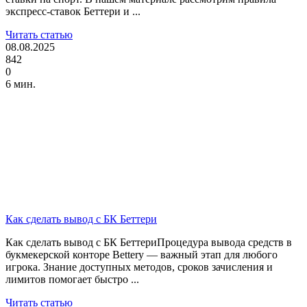
экспресс-ставок Беттери и ...
Читать статью
08.08.2025
842
0
6 мин.
Как сделать вывод с БК Беттери
Как сделать вывод с БК БеттериПроцедура вывода средств в
букмекерской конторе Bettery — важный этап для любого
игрока. Знание доступных методов, сроков зачисления и
лимитов помогает быстро ...
Читать статью