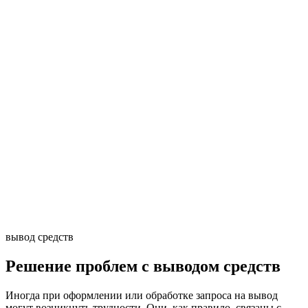
вывод средств
Решение проблем с выводом средств
Иногда при оформлении или обработке запроса на вывод
могут возникнуть трудности. Они, как правило, связаны с