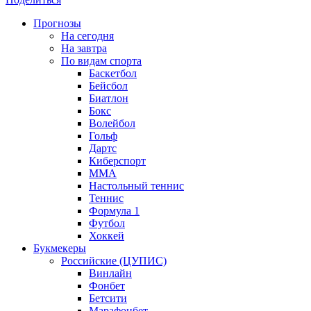
Прогнозы
На сегодня
На завтра
По видам спорта
Баскетбол
Бейсбол
Биатлон
Бокс
Волейбол
Гольф
Дартс
Киберспорт
ММА
Настольный теннис
Теннис
Формула 1
Футбол
Хоккей
Букмекеры
Российские (ЦУПИС)
Винлайн
Фонбет
Бетсити
Марафонбет