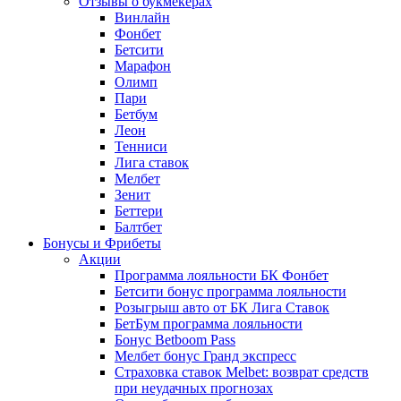
Отзывы о букмекерах
Винлайн
Фонбет
Бетсити
Марафон
Олимп
Пари
Бетбум
Леон
Тенниси
Лига ставок
Мелбет
Зенит
Беттери
Балтбет
Бонусы и Фрибеты
Акции
Программа лояльности БК Фонбет
Бетсити бонус программа лояльности
Розыгрыш авто от БК Лига Ставок
БетБум программа лояльности
Бонус Betboom Pass
Мелбет бонус Гранд экспресс
Страховка ставок Melbet: возврат средств
при неудачных прогнозах