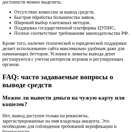
достоинств можно выделить:
Отсутствие комиссии за вывод средств,
Быстрая обработка большинства заявок,
Широкий выбор платежных методов,
Поддержка государственной платформы ЦУПИС,
Полное соответствие требованиям законодательства РФ.
Кроме того, наличие технической и юридической поддержки
делает использование сайта максимально удобным даже для
начинающих бетторов. Условия и лимиты вывода денег
регулируются с учетом интересов игроков и регулирующих
органов.
FAQ: часто задаваемые вопросы о
выводе средств
Можно ли вывести деньги на чужую карту или
кошелек?
Нет, вывод доступен только на реквизиты,
зарегистрированные на имя владельца аккаунта. Это
необходимо для соблюдения требований верификации и
безопасности.