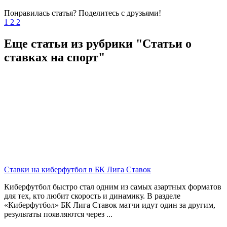
Понравилась статья? Поделитесь с друзьями!
1
2
2
Еще статьи из рубрики "Статьи о
ставках на спорт"
Ставки на киберфутбол в БК Лига Ставок
Киберфутбол быстро стал одним из самых азартных форматов
для тех, кто любит скорость и динамику. В разделе
«Киберфутбол» БК Лига Ставок матчи идут один за другим,
результаты появляются через ...