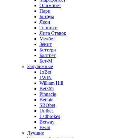
Олимпбет
Пари
Бетбум
Леон
Тенниси
Лига Ставок
Мелбет
Зенит
Беттери
Балтбет
Бет-М
Зарубежные
1xBet
1WIN
William Hill
Bet365
Pinnacle
Betfair
SBObet
Unibet
Ladbrokes
Betway
Bwin
Лучшие