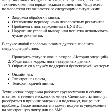
техническими или юридическими моментами. Чаще всего
пользователи сталкиваются со следующими ситуациями:
Задержка обработки заявки.
Отклонение перевода из-за некорректных реквизитов.
Проблемы с подтверждением в ЦУПИС.
Нарушение условий вывода или попытка использовать
чужие реквизиты.
В случае любой проблемы рекомендуется выполнить
следующие действия:
Проверить статус заявки в разделе «История операций».
Убедиться в корректности введенных данных.
Обратиться в службу поддержки букмекерской конторы:
Онлайн-чат,
Электронная почта,
Телефон горячей линии.
Техническая поддержка работает круглосуточно и обычно
отвечает в течение нескольких минут. Специалисты помогут
разобраться в причине задержки и подскажут, как решить
проблему. Также пользователь может получить уведомление
на электронную почту или по SMS.