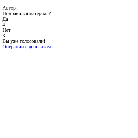
Автор
Понравился материал?
Да
4
Нет
3
Вы уже голосовали!
Операции с депозитом