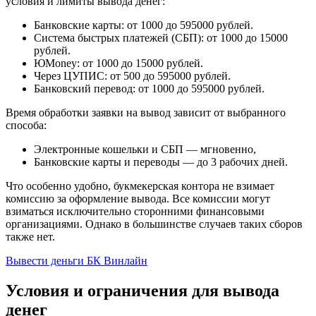
условия и лимиты вывода денег:
Банковские карты: от 1000 до 595000 рублей.
Система быстрых платежей (СБП): от 1000 до 15000
рублей.
ЮMoney: от 1000 до 15000 рублей.
Через ЦУПИС: от 500 до 595000 рублей.
Банковский перевод: от 1000 до 595000 рублей.
Время обработки заявки на вывод зависит от выбранного
способа:
Электронные кошельки и СБП — мгновенно,
Банковские карты и переводы — до 3 рабочих дней.
Что особенно удобно, букмекерская контора не взимает
комиссию за оформление вывода. Все комиссии могут
взиматься исключительно сторонними финансовыми
организациями. Однако в большинстве случаев таких сборов
также нет.
Вывести деньги БК Винлайн
Условия и ограничения для вывода
денег