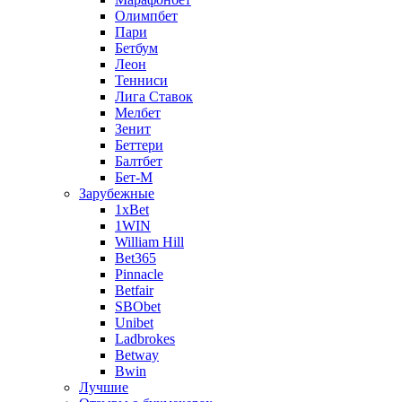
Олимпбет
Пари
Бетбум
Леон
Тенниси
Лига Ставок
Мелбет
Зенит
Беттери
Балтбет
Бет-М
Зарубежные
1xBet
1WIN
William Hill
Bet365
Pinnacle
Betfair
SBObet
Unibet
Ladbrokes
Betway
Bwin
Лучшие