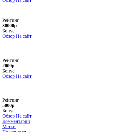
Обзор
На сайт
Рейтинг
30000р
Бонус
Обзор
На сайт
Рейтинг
2000р
Бонус
Обзор
На сайт
Рейтинг
5000р
Бонус
Обзор
На сайт
Комментарии
Метки
Поделиться