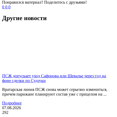
Понравился материал? Поделитесь с друзьями!
0
0
0
Другие новости
ПСЖ допускает уход Сафонова или Шевалье через год на
фоне сделки по Судзуки
Вратарская линия ПСЖ снова может серьезно измениться,
причем парижане планируют состав уже с прицелом на ...
Подробнее
07.08.2026
292