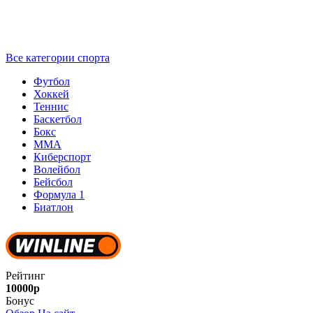
Все категории спорта
Футбол
Хоккей
Теннис
Баскетбол
Бокс
ММА
Киберспорт
Волейбол
Бейсбол
Формула 1
Биатлон
Рейтинг
10000р
Бонус