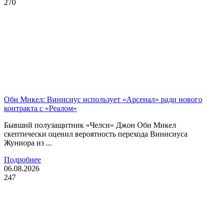
270
Оби Микел: Винисиус использует «Арсенал» ради нового
контракта с «Реалом»
Бывший полузащитник «Челси» Джон Оби Микел
скептически оценил вероятность перехода Винисиуса
Жуниора из ...
Подробнее
06.08.2026
247