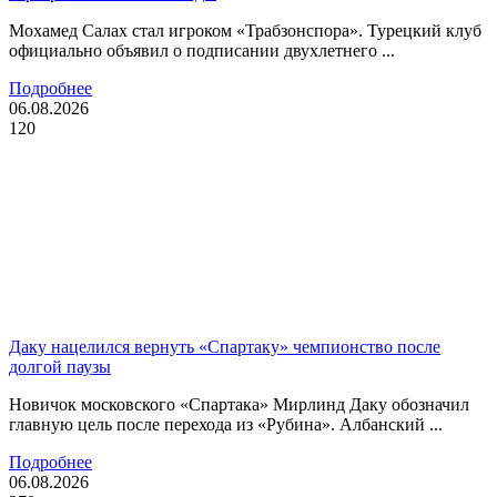
Мохамед Салах стал игроком «Трабзонспора». Турецкий клуб
официально объявил о подписании двухлетнего ...
Подробнее
06.08.2026
120
Даку нацелился вернуть «Спартаку» чемпионство после
долгой паузы
Новичок московского «Спартака» Мирлинд Даку обозначил
главную цель после перехода из «Рубина». Албанский ...
Подробнее
06.08.2026