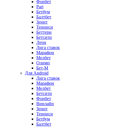
Фонбет
Pari
Бетбум
Балтбет
Зенит
Тенниси
Беттери
Бетсити
Леон
Лига ставок
Марафон
Мелбет
Олимп
Бет-М
Для Android
Лига ставок
Марафон
Мелбет
Бетсити
Фонбет
Винлайн
Зенит
Тенниси
Бетбум
Балтбет