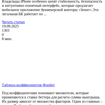
Владельцы iPhone особенно ценят стабильность, безопасность
и интуитивно понятный интерфейс, которые предлагает
мобильное приложение букмекерской конторы «Зенит».Эта
легальная БК работает по ...
Читать статью
19.09.2025
1303
0
8 мин.
Таблица коэффициентов Фонбет
Под коэффициентами понимают множители, которые
применяются к ставке беттера для расчета суммы выигрыша.
Их размер зависит от множества факторов. Один из главных –