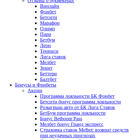
Отзывы о букмекерах
Винлайн
Фонбет
Бетсити
Марафон
Олимп
Пари
Бетбум
Леон
Тенниси
Лига ставок
Мелбет
Зенит
Беттери
Балтбет
Бонусы и Фрибеты
Акции
Программа лояльности БК Фонбет
Бетсити бонус программа лояльности
Розыгрыш авто от БК Лига Ставок
БетБум программа лояльности
Бонус Betboom Pass
Мелбет бонус Гранд экспресс
Страховка ставок Melbet: возврат средств
при неудачных прогнозах