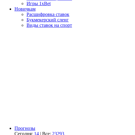
Игры 1xBet
Новичкам
Расшифровка ставок
Букмекерский сленг
Виды ставок на спорт
Прогнозы
Сегодня:
14
| Все:
23293