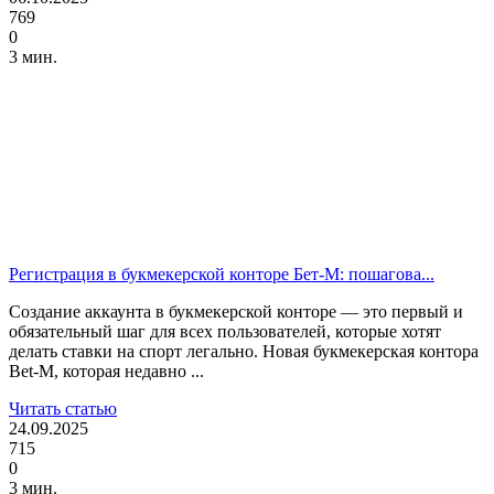
769
0
3 мин.
Регистрация в букмекерской конторе Бет-М: пошагова...
Создание аккаунта в букмекерской конторе — это первый и
обязательный шаг для всех пользователей, которые хотят
делать ставки на спорт легально. Новая букмекерская контора
Bet-M, которая недавно ...
Читать статью
24.09.2025
715
0
3 мин.