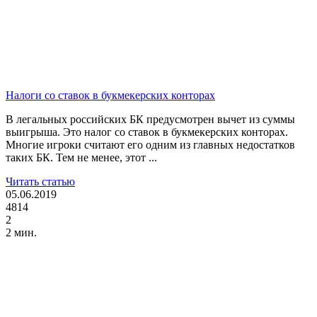
Налоги со ставок в букмекерских конторах
В легальных российских БК предусмотрен вычет из суммы
выигрыша. Это налог со ставок в букмекерских конторах.
Многие игроки считают его одним из главных недостатков
таких БК. Тем не менее, этот ...
Читать статью
05.06.2019
4814
2
2 мин.