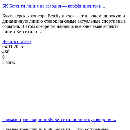
БК Бетсити линия на сегодня — коэффициенты и...
Букмекерская контора Betcity предлагает игрокам широкую и
динамичную линию ставок на самые актуальные спортивные
события. В этом обзоре ты найдешь все ключевые аспекты
линии Бетсити: от ...
Читать статью
04.11.2025
450
0
3 мин.
Прямые трансляции в БК Бетсити: полное руководство...
Прямые трансляции в БК Бетсити — это встроенный