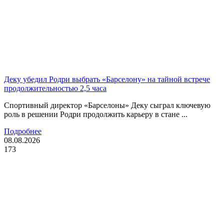
Деку убедил Родри выбрать «Барселону» на тайной встрече
продолжительностью 2,5 часа
Спортивный директор «Барселоны» Деку сыграл ключевую
роль в решении Родри продолжить карьеру в стане ...
Подробнее
08.08.2026
173