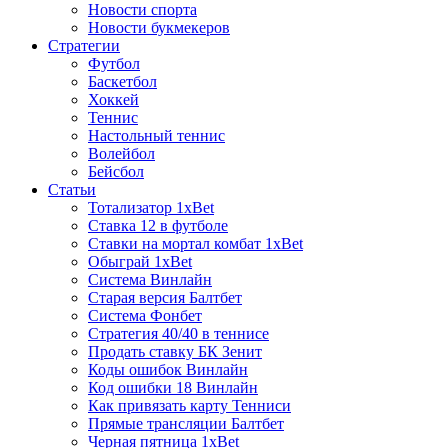
Новости спорта
Новости букмекеров
Стратегии
Футбол
Баскетбол
Хоккей
Теннис
Настольный теннис
Волейбол
Бейсбол
Статьи
Тотализатор 1хBet
Ставка 12 в футболе
Ставки на мортал комбат 1хBet
Обыграй 1хBet
Система Винлайн
Старая версия Балтбет
Система Фонбет
Стратегия 40/40 в теннисе
Продать ставку БК Зенит
Коды ошибок Винлайн
Код ошибки 18 Винлайн
Как привязать карту Тенниси
Прямые трансляции Балтбет
Черная пятница 1xBet