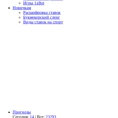
Игры 1xBet
Новичкам
Расшифровка ставок
Букмекерский сленг
Виды ставок на спорт
Прогнозы
Сегодня:
14
| Все:
23293