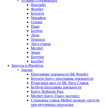
Отзывы о букмекерах
Винлайн
Фонбет
Бетсити
Марафон
Олимп
Пари
Бетбум
Леон
Тенниси
Лига ставок
Мелбет
Зенит
Беттери
Балтбет
Бонусы и Фрибеты
Акции
Программа лояльности БК Фонбет
Бетсити бонус программа лояльности
Розыгрыш авто от БК Лига Ставок
БетБум программа лояльности
Бонус Betboom Pass
Мелбет бонус Гранд экспресс
Страховка ставок Melbet: возврат средств
при неудачных прогнозах