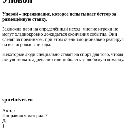
Уповой – переживание, которое испытывает беттор за
размещённую ставку.
Заключив пари на определённый исход, многие игроки не
могут хладнокровно дожидаться окончания события. Они
следят за поединком, при этом очень эмоционально реагируя
на все игровые эпизоды.
Некоторые люди специально ставят на спорт для того, чтобы
почувствовать адреналин или поболеть за любимую команду.
sportotvet.ru
Автор
Понравился материал?
Да
1