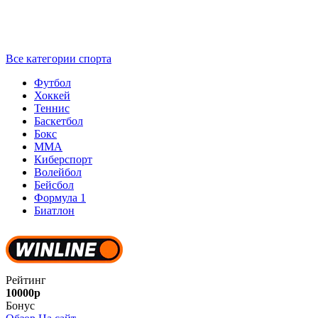
Все категории спорта
Футбол
Хоккей
Теннис
Баскетбол
Бокс
ММА
Киберспорт
Волейбол
Бейсбол
Формула 1
Биатлон
Рейтинг
10000р
Бонус