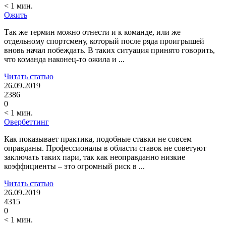
< 1 мин.
Ожить
Так же термин можно отнести и к команде, или же
отдельному спортсмену, который после ряда проигрышей
вновь начал побеждать. В таких ситуация принято говорить,
что команда наконец-то ожила и ...
Читать статью
26.09.2019
2386
0
< 1 мин.
Овербеттинг
Как показывает практика, подобные ставки не совсем
оправданы. Профессионалы в области ставок не советуют
заключать таких пари, так как неоправданно низкие
коэффициенты – это огромный риск в ...
Читать статью
26.09.2019
4315
0
< 1 мин.