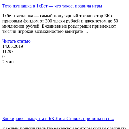
Тото пятнашка в 1хБет — что такое, правила игры
1хбет пятнашка — самый популярный тотализатор БК с
призовым фондом от 300 тысяч рублей и джекпотом до 50
миллионов рублей. Ежедневные розыгрыши привлекают
тысячи игроков возможностью выиграть ...
Читать статью
14.05.2019
11297
0
2 мин.
Блокировка аккаунта в БК Лига Ставок: причины и сп...
Каждый пользователь букмекерской конторы обязан следовать