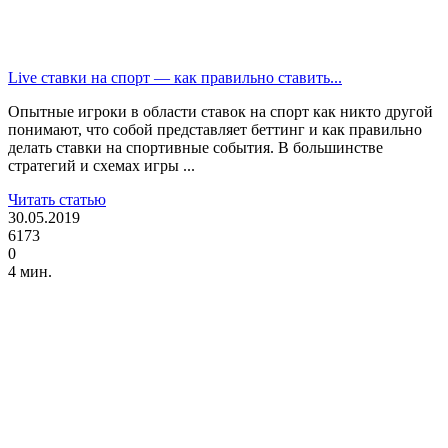
Live ставки на спорт — как правильно ставить...
Опытные игроки в области ставок на спорт как никто другой
понимают, что собой представляет беттинг и как правильно
делать ставки на спортивные события. В большинстве
стратегий и схемах игры ...
Читать статью
30.05.2019
6173
0
4 мин.