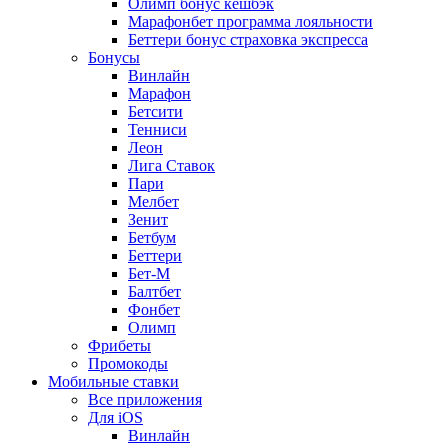
Олимп бонус кешбэк
Марафонбет программа лояльности
Беттери бонус страховка экспресса
Бонусы
Винлайн
Марафон
Бетсити
Тенниси
Леон
Лига Ставок
Пари
Мелбет
Зенит
Бетбум
Беттери
Бет-М
Балтбет
Фонбет
Олимп
Фрибеты
Промокоды
Мобильные ставки
Все приложения
Для iOS
Винлайн