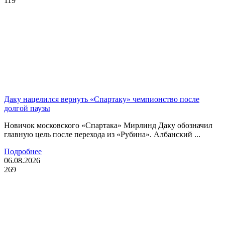
119
Даку нацелился вернуть «Спартаку» чемпионство после
долгой паузы
Новичок московского «Спартака» Мирлинд Даку обозначил
главную цель после перехода из «Рубина». Албанский ...
Подробнее
06.08.2026
269