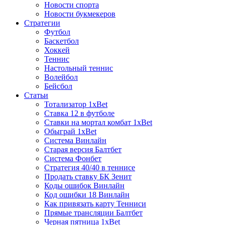
Новости спорта
Новости букмекеров
Стратегии
Футбол
Баскетбол
Хоккей
Теннис
Настольный теннис
Волейбол
Бейсбол
Статьи
Тотализатор 1хBet
Ставка 12 в футболе
Ставки на мортал комбат 1хBet
Обыграй 1хBet
Система Винлайн
Старая версия Балтбет
Система Фонбет
Стратегия 40/40 в теннисе
Продать ставку БК Зенит
Коды ошибок Винлайн
Код ошибки 18 Винлайн
Как привязать карту Тенниси
Прямые трансляции Балтбет
Черная пятница 1xBet