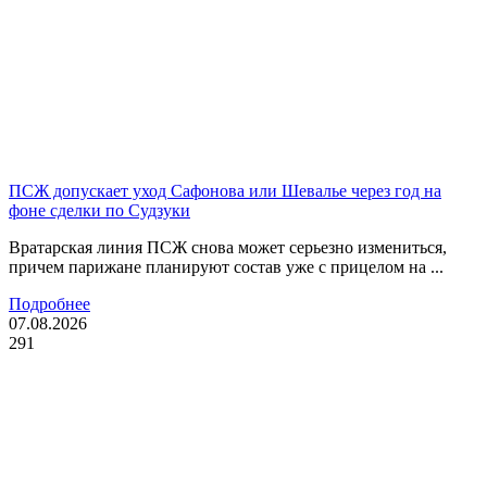
ПСЖ допускает уход Сафонова или Шевалье через год на
фоне сделки по Судзуки
Вратарская линия ПСЖ снова может серьезно измениться,
причем парижане планируют состав уже с прицелом на ...
Подробнее
07.08.2026
291