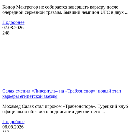
Конор Макгрегор не собирается завершать карьеру после
очередной серьезной травмы. Бывший чемпион UFC в двух ...
Подробнее
07.08.2026
248
Салах сменил «Ливерпуль» на «Трабзонспор»: новый этап
карьеры египетской звезды
Мохамед Салах стал игроком «Трабзонспора». Турецкий клуб
официально объявил о подписании двухлетнего ...
Подробнее
06.08.2026