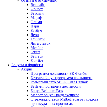
Отзывы о букмекерах
Винлайн
Фонбет
Бетсити
Марафон
Олимп
Пари
Бетбум
Леон
Тенниси
Лига ставок
Мелбет
Зенит
Беттери
Балтбет
Бонусы и Фрибеты
Акции
Программа лояльности БК Фонбет
Бетсити бонус программа лояльности
Розыгрыш авто от БК Лига Ставок
БетБум программа лояльности
Бонус Betboom Pass
Мелбет бонус Гранд экспресс
Страховка ставок Melbet: возврат средств
при неудачных прогнозах