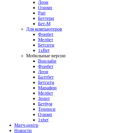
Леон
Олимп
Pari
Беттери
Бет-М
Для компьютеров
Фонбет
Мелбет
Бетсити
1xBet
Мобильные версии
Винлайн
Фонбет
Леон
Балтбет
Бетсити
Марафон
Мелбет
Зенит
Бетбум
Тенниси
Олимп
1xbet
Матч-центр
Новости