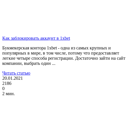
Как заблокировать аккаунт в 1xbet
Букмекерская контора 1xbet - одна из самых крупных и
популярных в мире, в том числе, потому что предоставляет
легкие четыре способа регистрации. Достаточно зайти на сайт
компании, выбрать один ...
Читать статью
20.01.2021
2186
0
2 мин.