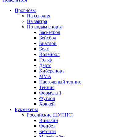
Прогнозы
На сегодня
На завтра
По видам спорта
Баскетбол
Бейсбол
Биатлон
Бокс
Волейбол
Гольф
Дартс
Киберспорт
ММА
Настольный теннис
Теннис
Формула 1
Футбол
Хоккей
Букмекеры
Российские (ЦУПИС)
Винлайн
Фонбет
Бетсити
Марафонбет