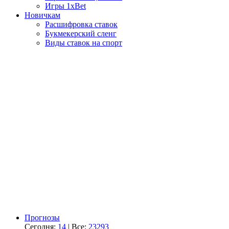
Игры 1xBet
Новичкам
Расшифровка ставок
Букмекерский сленг
Виды ставок на спорт
Прогнозы
Сегодня:
14
| Все:
23293