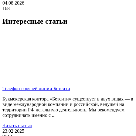
04.08.2026
168
Интересные статьи
Телефон горячей линии Бетсити
Букмекерская контора «Бетсити» существует в двух видах — в
виде международной компании и российской, ведущей на
территории РФ легальную деятельность. Мы рекомендуем
сотрудничать именно с ...
Читать статью
23.02.2025