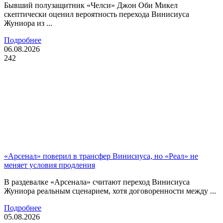
Бывший полузащитник «Челси» Джон Оби Микел
скептически оценил вероятность перехода Винисиуса
Жуниора из ...
Подробнее
06.08.2026
242
«Арсенал» поверил в трансфер Винисиуса, но «Реал» не
меняет условия продления
В раздевалке «Арсенала» считают переход Винисиуса
Жуниора реальным сценарием, хотя договоренности между ...
Подробнее
05.08.2026