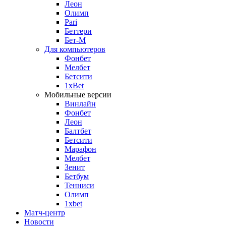
Леон
Олимп
Pari
Беттери
Бет-М
Для компьютеров
Фонбет
Мелбет
Бетсити
1xBet
Мобильные версии
Винлайн
Фонбет
Леон
Балтбет
Бетсити
Марафон
Мелбет
Зенит
Бетбум
Тенниси
Олимп
1xbet
Матч-центр
Новости