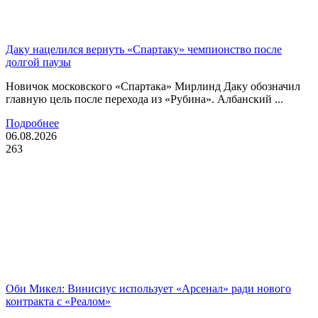
Даку нацелился вернуть «Спартаку» чемпионство после
долгой паузы
Новичок московского «Спартака» Мирлинд Даку обозначил
главную цель после перехода из «Рубина». Албанский ...
Подробнее
06.08.2026
263
Оби Микел: Винисиус использует «Арсенал» ради нового
контракта с «Реалом»