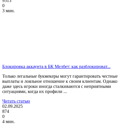
9513
0
3 мин.
Блокировка аккаунта в БК Мелбет: как разблокироват...
Только легальные букмекеры могут гарантировать честные
выплаты и лояльное отношение к своим клиентам. Однако
даже здесь игроки иногда сталкиваются с неприятными
ситуациями, когда их профили ...
Читать статью
02.09.2025
874
0
4 мин.