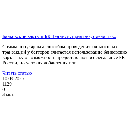
Банковские карты в БК Тенниси: привязка, смена и о...
Самым популярным способом проведения финансовых
транзакций у бетторов считается использование банковских
карт. Такую возможность предоставляют все легальные БК
России, но условия добавления или ...
Читать статью
10.09.2025
1129
0
4 мин.