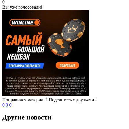
0
Вы уже голосовали!
Понравился материал? Поделитесь с друзьями!
0
0
0
Другие новости