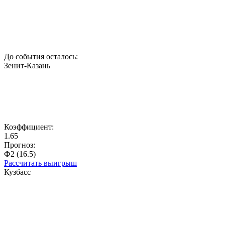
До события осталось:
Зенит-Казань
Коэффициент:
1.65
Прогноз:
Ф2 (16.5)
Рассчитать выигрыш
Кузбасс