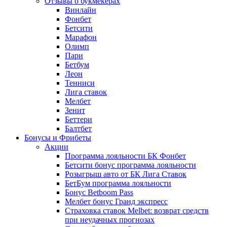
Отзывы о букмекерах
Винлайн
Фонбет
Бетсити
Марафон
Олимп
Пари
Бетбум
Леон
Тенниси
Лига ставок
Мелбет
Зенит
Беттери
Балтбет
Бонусы и Фрибеты
Акции
Программа лояльности БК Фонбет
Бетсити бонус программа лояльности
Розыгрыш авто от БК Лига Ставок
БетБум программа лояльности
Бонус Betboom Pass
Мелбет бонус Гранд экспресс
Страховка ставок Melbet: возврат средств
при неудачных прогнозах