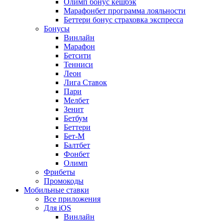
Олимп бонус кешбэк
Марафонбет программа лояльности
Беттери бонус страховка экспресса
Бонусы
Винлайн
Марафон
Бетсити
Тенниси
Леон
Лига Ставок
Пари
Мелбет
Зенит
Бетбум
Беттери
Бет-М
Балтбет
Фонбет
Олимп
Фрибеты
Промокоды
Мобильные ставки
Все приложения
Для iOS
Винлайн