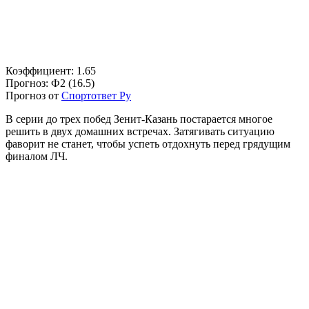
Коэффициент:
1.65
Прогноз:
Ф2 (16.5)
Прогноз от
Спортответ Ру
В серии до трех побед Зенит-Казань постарается многое
решить в двух домашних встречах. Затягивать ситуацию
фаворит не станет, чтобы успеть отдохнуть перед грядущим
финалом ЛЧ.