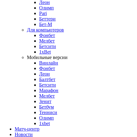
Леон
Олимп
Pari
Беттери
Бет-М
Для компьютеров
Фонбет
Мелбет
Бетсити
1xBet
Мобильные версии
Винлайн
Фонбет
Леон
Балтбет
Бетсити
Марафон
Мелбет
Зенит
Бетбум
Тенниси
Олимп
1xbet
Матч-центр
Новости