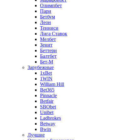
Олимпбет
Пари
Бетбум
Леон
Тенниси
Лига Ставок
Мелбет
Зенит
Беттери
Балтбет
Бет-М
Зарубежные
1xBet
1WIN
William Hill
Bet365
Pinnacle
Betfair
SBObet
Unibet
Ladbrokes
Betway
Bwin
Лучшие