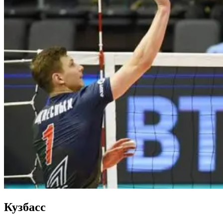
Кузбасс