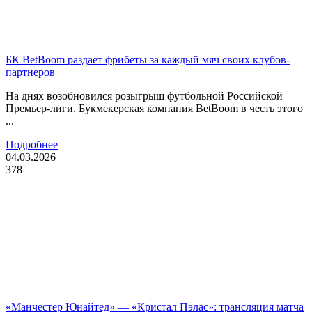
БК BetBoom раздает фрибеты за каждый мяч своих клубов-
партнеров
На днях возобновился розыгрыш футбольной Российской
Премьер-лиги. Букмекерская компания BetBoom в честь этого
...
Подробнее
04.03.2026
378
«Манчестер Юнайтед» — «Кристал Пэлас»: трансляция матча