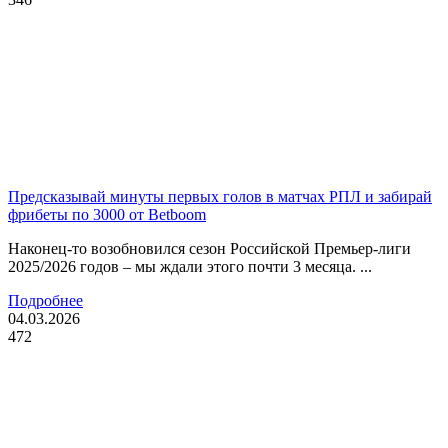
Предсказывай минуты первых голов в матчах РПЛ и забирай
фрибеты по 3000 от Betboom
Наконец-то возобновился сезон Российской Премьер-лиги
2025/2026 годов – мы ждали этого почти 3 месяца. ...
Подробнее
04.03.2026
472