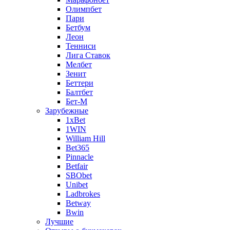
Олимпбет
Пари
Бетбум
Леон
Тенниси
Лига Ставок
Мелбет
Зенит
Беттери
Балтбет
Бет-М
Зарубежные
1xBet
1WIN
William Hill
Bet365
Pinnacle
Betfair
SBObet
Unibet
Ladbrokes
Betway
Bwin
Лучшие