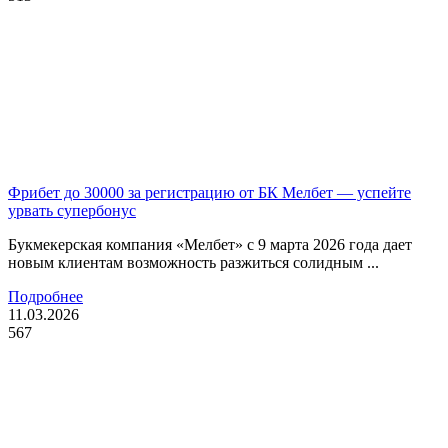
Фрибет до 30000 за регистрацию от БК Мелбет — успейте
урвать супербонус
Букмекерская компания «Мелбет» с 9 марта 2026 года дает
новым клиентам возможность разжиться солидным ...
Подробнее
11.03.2026
567