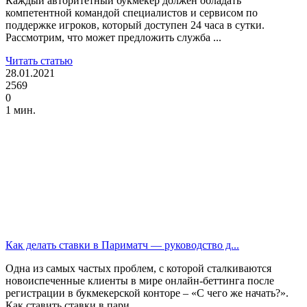
Каждый авторитетный букмекер должен обладать
компетентной командой специалистов и сервисом по
поддержке игроков, который доступен 24 часа в сутки.
Рассмотрим, что может предложить служба ...
Читать статью
28.01.2021
2569
0
1 мин.
Как делать ставки в Париматч — руководство д...
Одна из самых частых проблем, с которой сталкиваются
новоиспеченные клиенты в мире онлайн-беттинга после
регистрации в букмекерской конторе – «С чего же начать?».
Как ставить ставки в пари ...