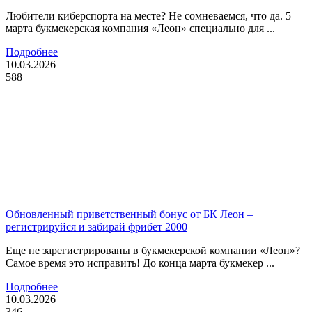
Любители киберспорта на месте? Не сомневаемся, что да. 5
марта букмекерская компания «Леон» специально для ...
Подробнее
10.03.2026
588
Обновленный приветственный бонус от БК Леон –
регистрируйся и забирай фрибет 2000
Еще не зарегистрированы в букмекерской компании «Леон»?
Самое время это исправить! До конца марта букмекер ...
Подробнее
10.03.2026
346