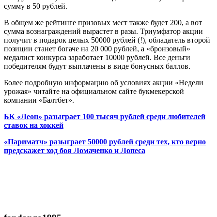
сумму в 50 рублей.
В общем же рейтинге призовых мест также будет 200, а вот
сумма вознаграждений вырастет в разы. Триумфатор акции
получит в подарок целых 50000 рублей (!), обладатель второй
позиции станет богаче на 20 000 рублей, а «бронзовый»
медалист конкурса заработает 10000 рублей. Все деньги
победителям будут выплачены в виде бонусных баллов.
Более подробную информацию об условиях акции «Недели
урожая» читайте на официальном сайте букмекерской
компании «Балтбет».
БК «Леон» разыграет 100 тысяч рублей среди любителей
ставок на хоккей
«Париматч» разыграет 50000 рублей среди тех, кто верно
предскажет ход боя Ломаченко и Лопеса