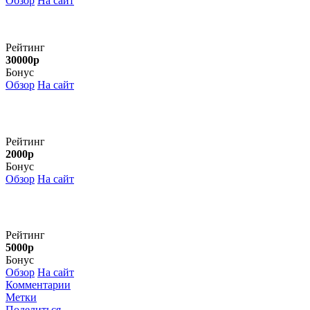
Обзор
На сайт
Рейтинг
30000р
Бонус
Обзор
На сайт
Рейтинг
2000р
Бонус
Обзор
На сайт
Рейтинг
5000р
Бонус
Обзор
На сайт
Комментарии
Метки
Поделиться