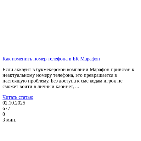
Как изменить номер телефона в БК Марафон
Если аккаунт в букмекерской компании Марафон привязан к
неактуальному номеру телефона, это превращается в
настоящую проблему. Без доступа к смс кодам игрок не
сможет войти в личный кабинет, ...
Читать статью
02.10.2025
677
0
3 мин.