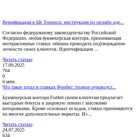
Верификация в БК Тенниси: инструкция по онлайн иде...
Согласно федеральному законодательству Российской
Федерации, любая букмекерская контора, принимающая
интерактивные ставки, обязана проводить подтверждение
личности своих клиентов. Идентификация ...
Читать статью
17.09.2025
704
0
6 мин.
Что такое тотал в ставках Фонбет: полное руководст...
Букмекерская контора Fonbet своим клиентам предлагает
выгодные бонусы и широкую линию с высокими
котировками. Кроме основных исходов, ставки принимаются
на многие дополнительные маркеты. Из ...
Читать статью
24.07.2025
634