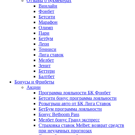
Отзывы о букмекерах
Винлайн
Фонбет
Бетсити
Марафон
Олимп
Пари
Бетбум
Леон
Тенниси
Лига ставок
Мелбет
Зенит
Беттери
Балтбет
Бонусы и Фрибеты
Акции
Программа лояльности БК Фонбет
Бетсити бонус программа лояльности
Розыгрыш авто от БК Лига Ставок
БетБум программа лояльности
Бонус Betboom Pass
Мелбет бонус Гранд экспресс
Страховка ставок Melbet: возврат средств
при неудачных прогнозах