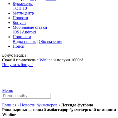
Букмекеры
ТОП 10
Матч-центр
Новости
Бонусы
Мобильные ставки
iOS
|
Android
Новичкам
Виды ставок
|
Обозначения
Поиск
Бонус месяца!
Скачай приложение
Winline
и получи 1000р!
Получить бонус!
Меню
Главная
•
Новости букмекеров
•
Легенда футбола
Рональдиньо — новый амбассадор букмекерской компании
Winline