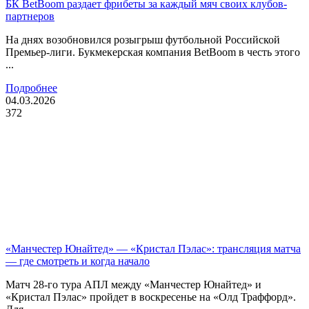
БК BetBoom раздает фрибеты за каждый мяч своих клубов-
партнеров
На днях возобновился розыгрыш футбольной Российской
Премьер-лиги. Букмекерская компания BetBoom в честь этого
...
Подробнее
04.03.2026
372
«Манчестер Юнайтед» — «Кристал Пэлас»: трансляция матча
— где смотреть и когда начало
Матч 28-го тура АПЛ между «Манчестер Юнайтед» и
«Кристал Пэлас» пройдет в воскресенье на «Олд Траффорд».