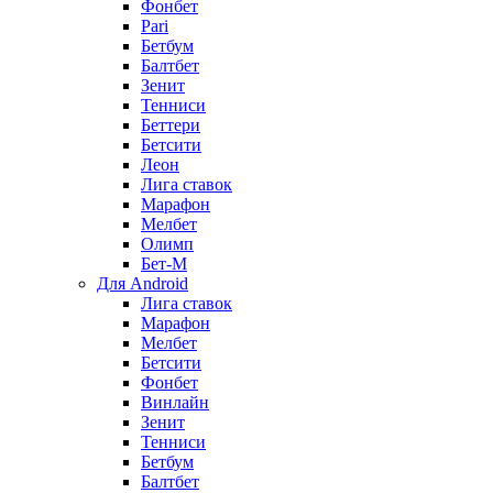
Фонбет
Pari
Бетбум
Балтбет
Зенит
Тенниси
Беттери
Бетсити
Леон
Лига ставок
Марафон
Мелбет
Олимп
Бет-М
Для Android
Лига ставок
Марафон
Мелбет
Бетсити
Фонбет
Винлайн
Зенит
Тенниси
Бетбум
Балтбет