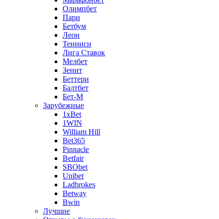
Олимпбет
Пари
Бетбум
Леон
Тенниси
Лига Ставок
Мелбет
Зенит
Беттери
Балтбет
Бет-М
Зарубежные
1xBet
1WIN
William Hill
Bet365
Pinnacle
Betfair
SBObet
Unibet
Ladbrokes
Betway
Bwin
Лучшие