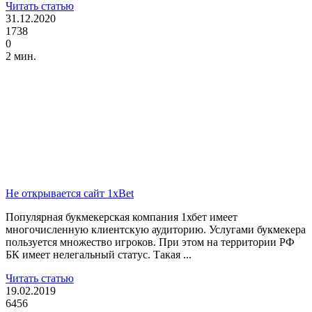
Читать статью
31.12.2020
1738
0
2 мин.
Не открывается сайт 1xBet
Популярная букмекерская компания 1хбет имеет
многочисленную клиентскую аудиторию. Услугами букмекера
пользуется множество игроков. При этом на территории РФ
БК имеет нелегальный статус. Такая ...
Читать статью
19.02.2019
6456