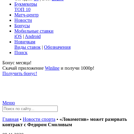
Букмекеры
ТОП 10
Матч-центр
Новости
Бонусы
Мобильные ставки
iOS
|
Android
Новичкам
Виды ставок
|
Обозначения
Поиск
Бонус месяца!
Скачай приложение
Winline
и получи 1000р!
Получить бонус!
Меню
Главная
•
Новости спорта
•
«Локомотив» может разорвать
контракт с Федором Смоловым