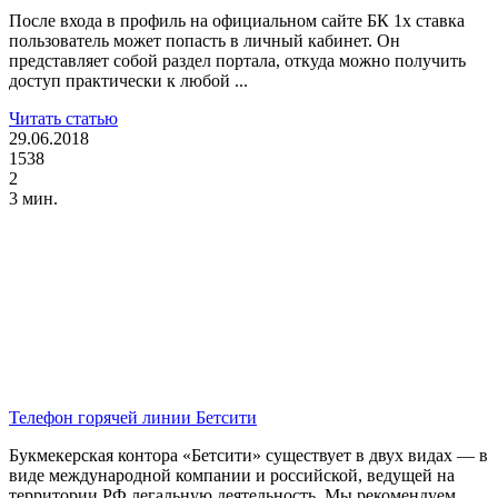
После входа в профиль на официальном сайте БК 1x ставка
пользователь может попасть в личный кабинет. Он
представляет собой раздел портала, откуда можно получить
доступ практически к любой ...
Читать статью
29.06.2018
1538
2
3 мин.
Телефон горячей линии Бетсити
Букмекерская контора «Бетсити» существует в двух видах — в
виде международной компании и российской, ведущей на
территории РФ легальную деятельность. Мы рекомендуем