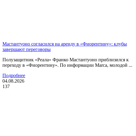
Мастантуоно согласился на аренду в «Фиорентину»: клубы
завершают переговоры
Полузащитник «Реала» Франко Мастантуоно приблизился к
переходу в «Фиорентину». По информации Marca, молодой ...
Подробнее
04.08.2026
137