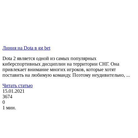
Линия на Dota в gg bet
Dota 2 является одной из самых популярных
киберспортивных дисциплин на территории СНГ. Она
привлекает внимание многих игроков, которые хотят
поставить на любимую команду. Поэтому неудивительно, ...
Читать статью
15.01.2021
3674
0
1 мин.