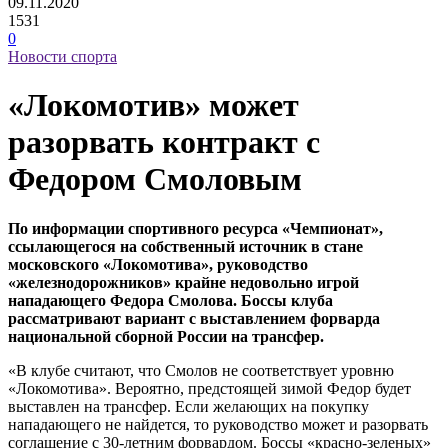
09.11.2020
1531
0
Новости спорта
«Локомотив» может
разорвать контракт с
Федором Смоловым
По информации спортивного ресурса «Чемпионат»,
ссылающегося на собственный источник в стане
московского «Локомотива», руководство
«железнодорожников» крайне недовольно игрой
нападающего Федора Смолова. Боссы клуба
рассматривают вариант с выставлением форварда
национальной сборной России на трансфер.
«В клубе считают, что Смолов не соответствует уровню
«Локомотива». Вероятно, предстоящей зимой Федор будет
выставлен на трансфер. Если желающих на покупку
нападающего не найдется, то руководство может и разорвать
соглашение с 30-летним форвардом. Боссы «красно-зеленых»