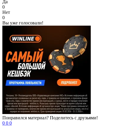
Да
0
Нет
0
Вы уже голосовали!
Понравился материал? Поделитесь с друзьями!
0
0
0