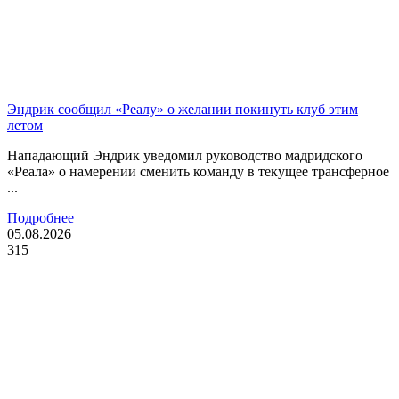
Эндрик сообщил «Реалу» о желании покинуть клуб этим
летом
Нападающий Эндрик уведомил руководство мадридского
«Реала» о намерении сменить команду в текущее трансферное
...
Подробнее
05.08.2026
315