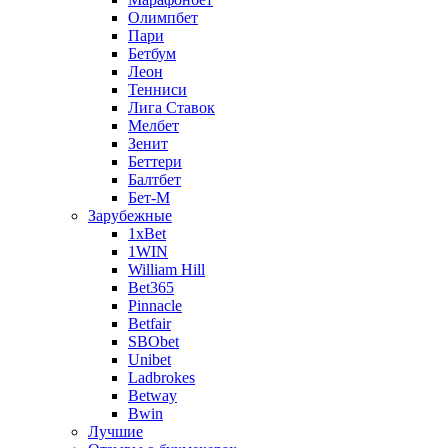
Олимпбет
Пари
Бетбум
Леон
Тенниси
Лига Ставок
Мелбет
Зенит
Беттери
Балтбет
Бет-М
Зарубежные
1xBet
1WIN
William Hill
Bet365
Pinnacle
Betfair
SBObet
Unibet
Ladbrokes
Betway
Bwin
Лучшие