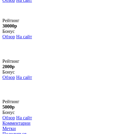
Обзор
На сайт
Рейтинг
30000р
Бонус
Обзор
На сайт
Рейтинг
2000р
Бонус
Обзор
На сайт
Рейтинг
5000р
Бонус
Обзор
На сайт
Комментарии
Метки
Поделиться