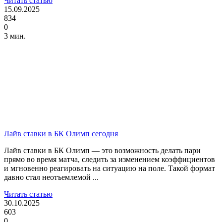
Читать статью
15.09.2025
834
0
3 мин.
Лайв ставки в БК Олимп сегодня
Лайв ставки в БК Олимп — это возможность делать пари
прямо во время матча, следить за изменением коэффициентов
и мгновенно реагировать на ситуацию на поле. Такой формат
давно стал неотъемлемой ...
Читать статью
30.10.2025
603
0