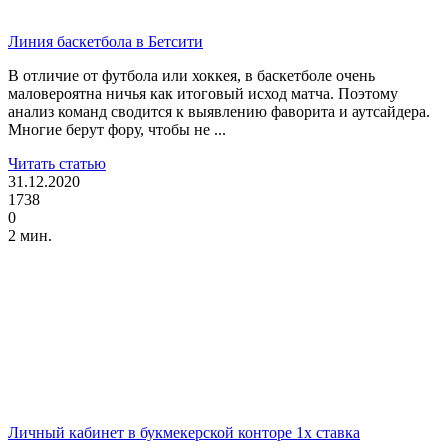
Линия баскетбола в Бетcити
В отличие от футбола или хоккея, в баскетболе очень
маловероятна ничья как итоговый исход матча. Поэтому
анализ команд сводится к выявлению фаворита и аутсайдера.
Многие берут фору, чтобы не ...
Читать статью
31.12.2020
1738
0
2 мин.
Личный кабинет в букмекерской конторе 1х ставка