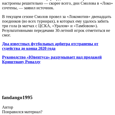
настроены решительно — скорее всего, дни Смолова в «Локо»
сочтены, — заявил источник.
В текущем сезоне Смолов провел за «Локомотив» двенадцать
поединков (во всех турнирах), в которых ему удалось забить
три гола (в матчах с ЦСКА, «Уралом» и «Тамбовом»).
Результативными передачами 30-летний игрок отметиться не
смог.
Два известных футбольных арбитра отстранены от
судейства до конца 2020 года
Руководство «Ювентуса» раздумывает над продажей
Криштиану Роналду
fandango1995
Автор
Понравился материал?