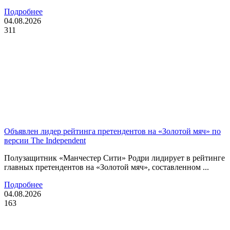
Подробнее
04.08.2026
311
Объявлен лидер рейтинга претендентов на «Золотой мяч» по
версии The Independent
Полузащитник «Манчестер Сити» Родри лидирует в рейтинге
главных претендентов на «Золотой мяч», составленном ...
Подробнее
04.08.2026
163