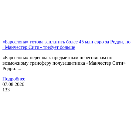
«Барселона» готова заплатить более 45 млн евро за Родри, но
«Манчестер Сити» требует больше
«Барселона» перешла к предметным переговорам по
возможному трансферу полузащитника «Манчестер Сити»
Родри. ...
Подробнее
07.08.2026
133