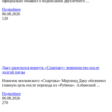
официально объявил о подписании двухлетнего ...
Подробнее
06.08.2026
120
Даку нацелился вернуть «Спартаку» чемпионство после
долгой паузы
Новичок московского «Спартака» Мирлинд Даку обозначил
главную цель после перехода из «Рубина». Албанский ...
Подробнее
06.08.2026
270