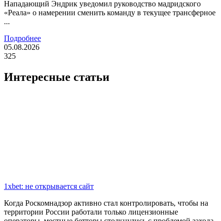
Нападающий Эндрик уведомил руководство мадридского
«Реала» о намерении сменить команду в текущее трансферное
...
Подробнее
05.08.2026
325
Интересные статьи
1xbet: не открывается сайт
Когда Роскомнадзор активно стал контролировать, чтобы на
территории России работали только лицензионные
операторы, местные бетторы столкнулись с проблемой захода