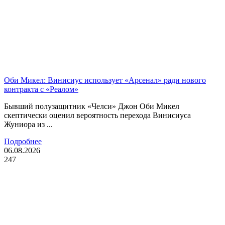
Оби Микел: Винисиус использует «Арсенал» ради нового
контракта с «Реалом»
Бывший полузащитник «Челси» Джон Оби Микел
скептически оценил вероятность перехода Винисиуса
Жуниора из ...
Подробнее
06.08.2026
247