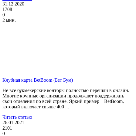
31.12.2020
1708
0
2 мин.
Клубная карта BetBoom (Бет Бум)
Не все букмекерские конторы полностью перешли в онлайн.
Многие крупные организации продолжают поддерживать
свои отделения по всей стране. Яркий пример – BetBoom,
который включает свыше 400 ...
Читать статью
26.01.2021
2101
0