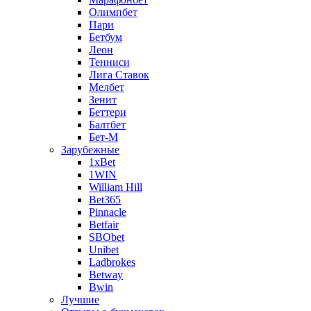
Олимпбет
Пари
Бетбум
Леон
Тенниси
Лига Ставок
Мелбет
Зенит
Беттери
Балтбет
Бет-М
Зарубежные
1xBet
1WIN
William Hill
Bet365
Pinnacle
Betfair
SBObet
Unibet
Ladbrokes
Betway
Bwin
Лучшие