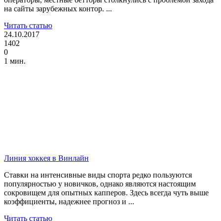
на сайты зарубежных контор. ...
Читать статью
24.10.2017
1402
0
1 мин.
Линия хоккея в Винлайн
Ставки на интенсивные виды спорта редко пользуются
популярностью у новичков, однако являются настоящим
сокровищем для опытных капперов. Здесь всегда чуть выше
коэффициенты, надежнее прогноз и ...
Читать статью