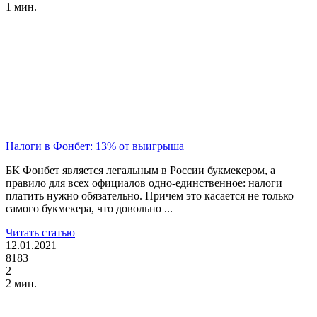
1 мин.
Налоги в Фонбет: 13% от выигрыша
БК Фонбет является легальным в России букмекером, а
правило для всех официалов одно-единственное: налоги
платить нужно обязательно. Причем это касается не только
самого букмекера, что довольно ...
Читать статью
12.01.2021
8183
2
2 мин.