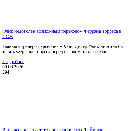
Флик недоволен возможным переходом Феррана Торреса в
ПСЖ
Главный тренер «Барселоны» Ханс-Дитер Флик не хотел бы
терять Феррана Торреса перед началом нового сезона. ...
Подробнее
09.08.2026
294
В «Барселоне» растет напряжение из-за Де Йонга