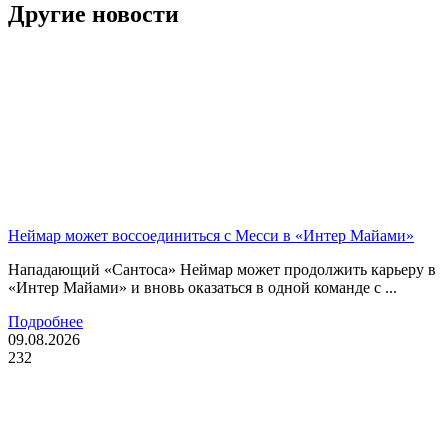
Другие новости
Неймар может воссоединиться с Месси в «Интер Майами»
Нападающий «Сантоса» Неймар может продолжить карьеру в
«Интер Майами» и вновь оказаться в одной команде с ...
Подробнее
09.08.2026
232