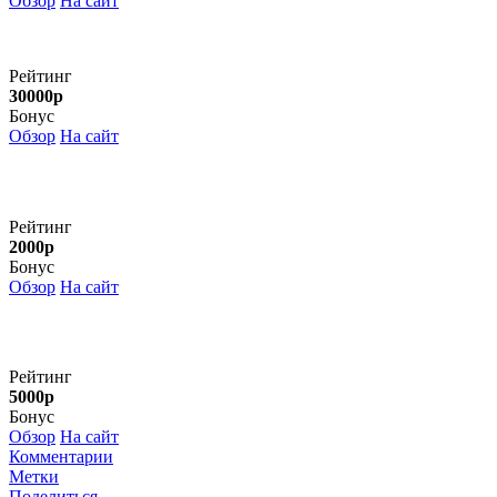
Обзор
На сайт
Рейтинг
30000р
Бонус
Обзор
На сайт
Рейтинг
2000р
Бонус
Обзор
На сайт
Рейтинг
5000р
Бонус
Обзор
На сайт
Комментарии
Метки
Поделиться