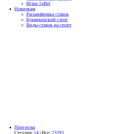
Игры 1xBet
Новичкам
Расшифровка ставок
Букмекерский сленг
Виды ставок на спорт
Прогнозы
Сегодня:
14
| Все:
23293