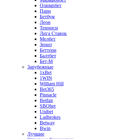
Олимпбет
Пари
Бетбум
Леон
Тенниси
Лига Ставок
Мелбет
Зенит
Беттери
Балтбет
Бет-М
Зарубежные
1xBet
1WIN
William Hill
Bet365
Pinnacle
Betfair
SBObet
Unibet
Ladbrokes
Betway
Bwin
Лучшие