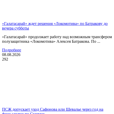
«Галатасарай» ждет решения «Локомотива» по Батракову до
вечера субботы
«Галатасарай» продолжает работу над возможным трансфером
полузащитника «Локомотива» Алексея Батракова. По ...
Подробнее
08.08.2026
292
ПСЖ допускает уход Сафонова или Шевалье через год на
фоне сделки по Судзуки