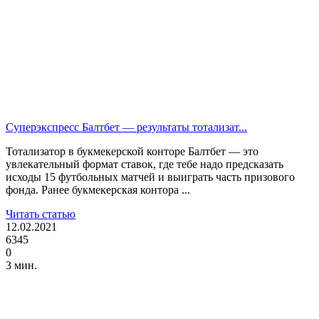
Суперэкспресс Балтбет — результаты тотализат...
Тотализатор в букмекерской конторе Балтбет — это
увлекательный формат ставок, где тебе надо предсказать
исходы 15 футбольных матчей и выиграть часть призового
фонда. Ранее букмекерская контора ...
Читать статью
12.02.2021
6345
0
3 мин.