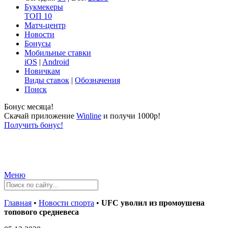
Букмекеры
ТОП 10
Матч-центр
Новости
Бонусы
Мобильные ставки
iOS
|
Android
Новичкам
Виды ставок
|
Обозначения
Поиск
Бонус месяца!
Скачай приложение
Winline
и получи 1000р!
Получить бонус!
Меню
Главная
•
Новости спорта
•
UFC уволил из промоушена
топового средневеса