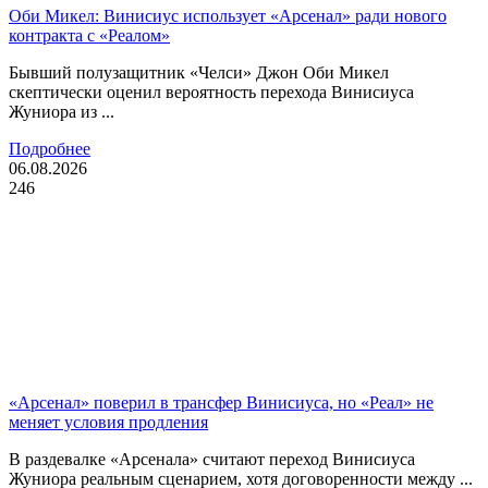
Оби Микел: Винисиус использует «Арсенал» ради нового
контракта с «Реалом»
Бывший полузащитник «Челси» Джон Оби Микел
скептически оценил вероятность перехода Винисиуса
Жуниора из ...
Подробнее
06.08.2026
246
«Арсенал» поверил в трансфер Винисиуса, но «Реал» не
меняет условия продления
В раздевалке «Арсенала» считают переход Винисиуса
Жуниора реальным сценарием, хотя договоренности между ...