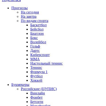
Прогнозы
На сегодня
На завтра
По видам спорта
Баскетбол
Бейсбол
Биатлон
Бокс
Волейбол
Гольф
Дартс
Киберспорт
ММА
Настольный теннис
Теннис
Формула 1
Футбол
Хоккей
Букмекеры
Российские (ЦУПИС)
Винлайн
Фонбет
Бетсити
Марафонбет