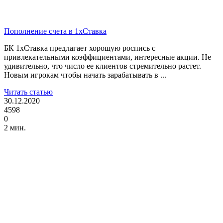
Пополнение счета в 1хСтавка
БК 1хСтавка предлагает хорошую роспись с
привлекательными коэффициентами, интересные акции. Не
удивительно, что число ее клиентов стремительно растет.
Новым игрокам чтобы начать зарабатывать в ...
Читать статью
30.12.2020
4598
0
2 мин.