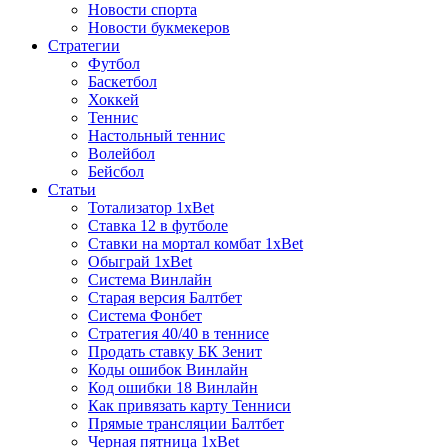
Новости спорта
Новости букмекеров
Стратегии
Футбол
Баскетбол
Хоккей
Теннис
Настольный теннис
Волейбол
Бейсбол
Статьи
Тотализатор 1хBet
Ставка 12 в футболе
Ставки на мортал комбат 1хBet
Обыграй 1хBet
Система Винлайн
Старая версия Балтбет
Система Фонбет
Стратегия 40/40 в теннисе
Продать ставку БК Зенит
Коды ошибок Винлайн
Код ошибки 18 Винлайн
Как привязать карту Тенниси
Прямые трансляции Балтбет
Черная пятница 1xBet