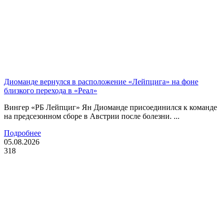
Диоманде вернулся в расположение «Лейпцига» на фоне
близкого перехода в «Реал»
Вингер «РБ Лейпциг» Ян Диоманде присоединился к команде
на предсезонном сборе в Австрии после болезни. ...
Подробнее
05.08.2026
318