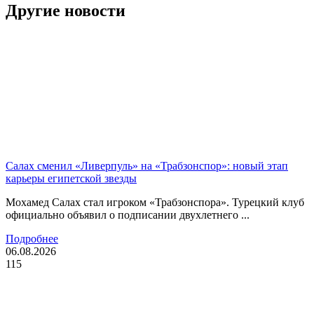
Другие новости
Салах сменил «Ливерпуль» на «Трабзонспор»: новый этап
карьеры египетской звезды
Мохамед Салах стал игроком «Трабзонспора». Турецкий клуб
официально объявил о подписании двухлетнего ...
Подробнее
06.08.2026
115