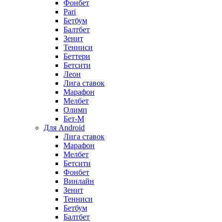
Фонбет
Pari
Бетбум
Балтбет
Зенит
Тенниси
Беттери
Бетсити
Леон
Лига ставок
Марафон
Мелбет
Олимп
Бет-М
Для Android
Лига ставок
Марафон
Мелбет
Бетсити
Фонбет
Винлайн
Зенит
Тенниси
Бетбум
Балтбет