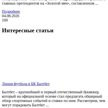
главных претендентов на «Золотой мяч», составленном ...
Подробнее
04.08.2026
169
Интересные статьи
Линия футбола в БК Балтбет
Балтбет – крупнейший и первый отечественный букмекер,
который на официальной основе стал предлагать обширный
обзор спортивных событий и ставки по ним. Рассмотрим, чем
могут порадовать Балтбет ...