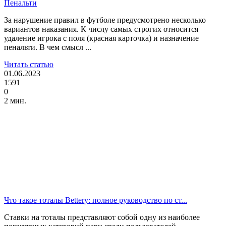
Пенальти
За нарушение правил в футболе предусмотрено несколько
вариантов наказания. К числу самых строгих относится
удаление игрока с поля (красная карточка) и назначение
пенальти. В чем смысл ...
Читать статью
01.06.2023
1591
0
2 мин.
Что такое тоталы Bettery: полное руководство по ст...
Ставки на тоталы представляют собой одну из наиболее